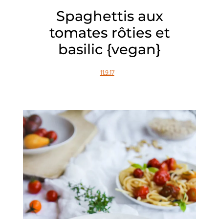
Spaghettis aux
tomates rôties et
basilic {vegan}
11.9.17