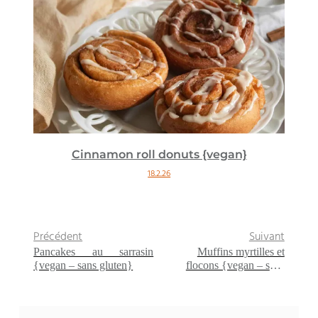
Cinnamon roll donuts {vegan}
18.2.26
Précédent
Suivant
Pancakes au sarrasin
Muffins myrtilles et
{vegan – sans gluten}
flocons {vegan – sans
gluten}