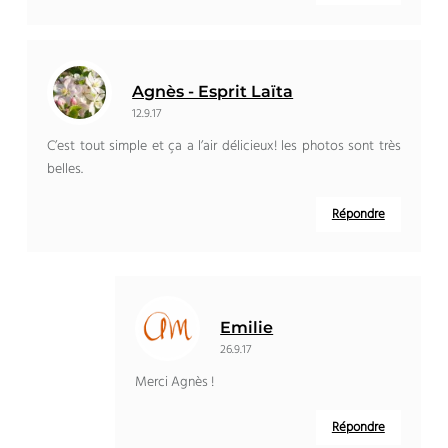
Agnès - Esprit Laïta
12.9.17
C’est tout simple et ça a l’air délicieux! les photos sont très
belles.
Répondre
Emilie
26.9.17
Merci Agnès !
Répondre