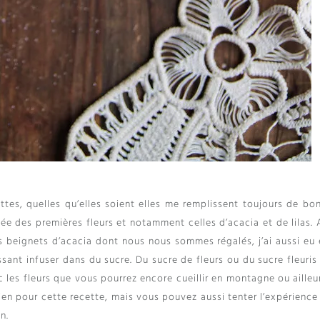
ettes, quelles qu’elles soient elles me remplissent toujours de bo
ivée des premières fleurs et notamment celles d’acacia et de lilas.
es beignets d’acacia dont nous nous sommes régalés, j’ai aussi eu 
ssant infuser dans du sucre. Du sucre de fleurs ou du sucre fleuris
 les fleurs que vous pourrez encore cueillir en montagne ou ailleu
bien pour cette recette, mais vous pouvez aussi tenter l’expérienc
n.