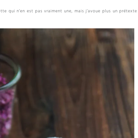
tte qui n’en est pas vraiment une, mais j’avoue plus un prétexte