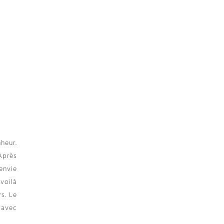
nheur.
 Après
envie
 voilà
rs. Le
e avec