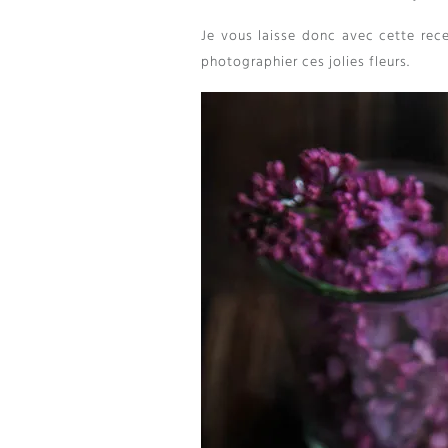
Je vous laisse donc avec cette rece
photographier ces jolies fleurs.