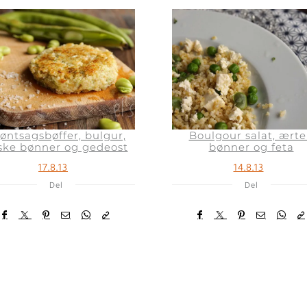
øntsagsbøffer, bulgur,
Boulgour salat, ærte
iske bønner og gedeost
bønner og feta
17.8.13
14.8.13
Del
Del