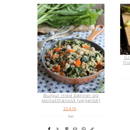
Gr
fr
Bulgur med bønner og
spinatmanold {vegansk}
23.4.15
Del