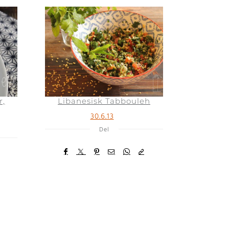
r,
Libanesisk Tabbouleh
30.6.13
Del