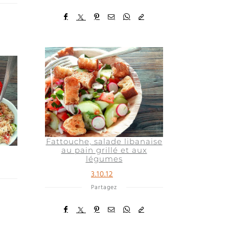
Fattouche, salade libanaise
au pain grillé et aux
légumes
3.10.12
Partagez