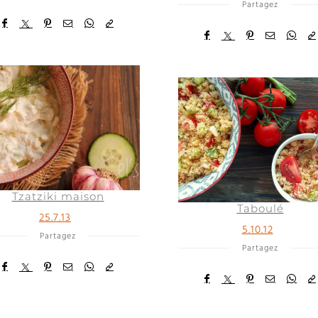
Partagez
Tzatziki maison
Taboulé
25.7.13
5.10.12
Partagez
Partagez