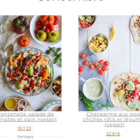
anzanella, salade de
Charwarma aux pois
mates et pain {vegan}
chiches rôtis et légu
{vegan}
19.7.22
22.9.16
Partagez