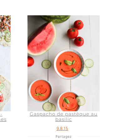
-
Gaspacho de pastèque au
mes
basilic
9.8.15
Partagez