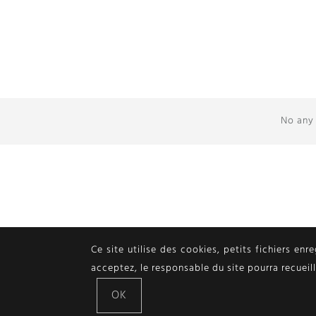
No any 
Ce site utilise des cookies, petits fichiers enr
acceptez, le responsable du site pourra recueil
OK