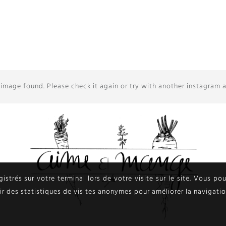
image found. Please check it again or try with another instagram 
egistrés sur votre terminal lors de votre visite sur le site. Vous p
lir des statistiques de visites anonymes pour améliorer la navigatio