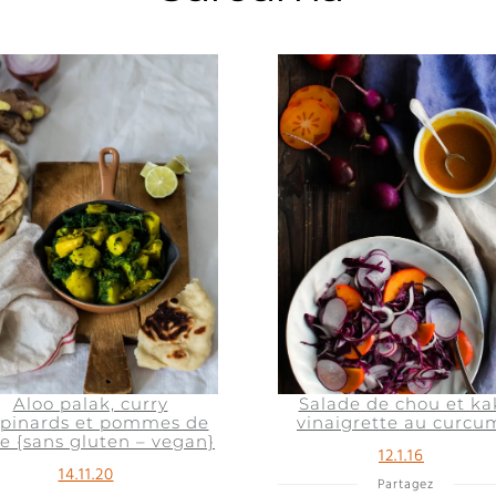
Aloo palak, curry
Salade de chou et kak
épinards et pommes de
vinaigrette au curcu
re {sans gluten – vegan}
12.1.16
14.11.20
Partagez