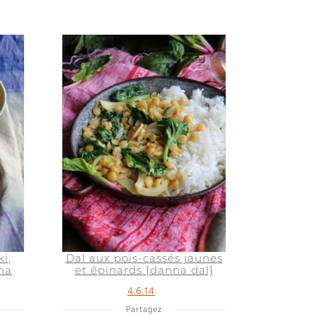
i,
Dal aux pois-cassés jaunes
ma
et épinards {danna dal}
4.6.14
Partagez