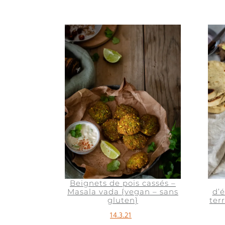
Beignets de pois cassés –
Masala vada {vegan – sans
d’
gluten}
ter
14.3.21