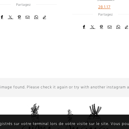
Partagez
28.1.17
Partagez
image found. Please check it again or try with another instagram 
egistrés sur votre terminal lors de votre visite sur le site. Vous p