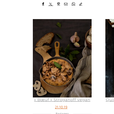
« Bœuf » Stroganoff vegan
Qui
21.10.19
Partagez