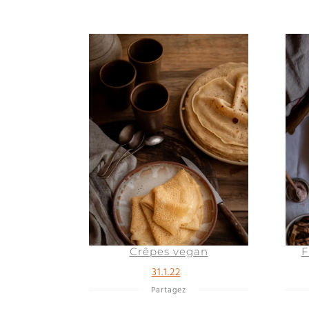
Crêpes vegan
F
31.1.22
Partagez