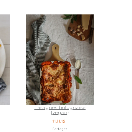
Lasagnes bolognaise
{vegan}
11.11.19
Partagez