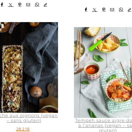
che aux oignons {vegan
– sans gluten}
Tempeh sauce aigre d
à l’ananas {vegan – s
28.2.18
gluten}