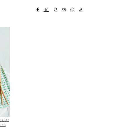
ouce
ans