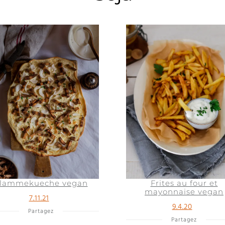
lammekueche vegan
Frites au four et
mayonnaise vegan
7.11.21
9.4.20
Partagez
Partagez