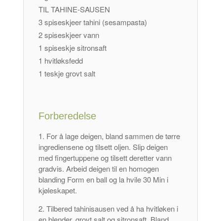
TIL TAHINE-SAUSEN
3 spiseskjeer tahini (sesampasta)
2 spiseskjeer vann
1 spiseskje sitronsaft
1 hvitløksfedd
1 teskje grovt salt
Forberedelse
For å lage deigen, bland sammen de tørre
ingrediensene og tilsett oljen. Slip deigen
med fingertuppene og tilsett deretter vann
gradvis. Arbeid deigen til en homogen
blanding Form en ball og la hvile 30 Min i
kjøleskapet.
Tilbered tahinisausen ved å ha hvitløken i
en blender, grovt salt og sitronsaft. Bland