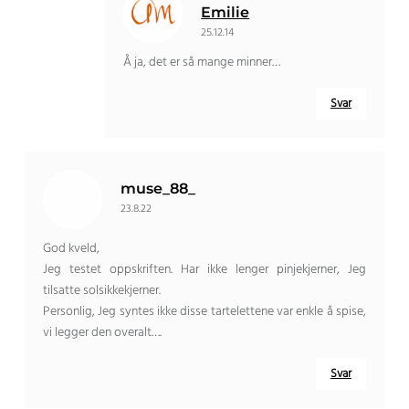
Emilie
25.12.14
Å ja, det er så mange minner…
Svar
muse_88_
23.8.22
God kveld,
Jeg testet oppskriften. Har ikke lenger pinjekjerner, Jeg
tilsatte solsikkekjerner.
Personlig, Jeg syntes ikke disse tartelettene var enkle å spise,
vi legger den overalt….
Svar