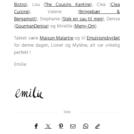
Bistro
), Lou (
The Cousins ​​Kantine
), Clea (
Clea
Cuisine
), Valerie (
Bringebær &
Bergamott
), Stephanie (
Stek en sau til meg
), Denise
(
GourmanDenise
) og Mireille (
Meny-Om
).
Takket være
Maison Malartre
og til
Emulsjonsbyrået
for denne dagen, Lionel og Mylène, alt var virkelig
perfekt !
Emilie
Dele