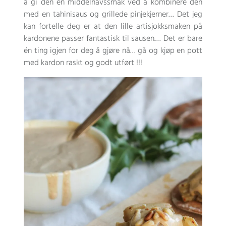
å gi den en middelhavssmak ved å kombinere den
med en tahinisaus og grillede pinjekjerner… Det jeg
kan fortelle deg er at den lille artisjokksmaken på
kardonene passer fantastisk til sausen.… Det er bare
én ting igjen for deg å gjøre nå… gå og kjøp en pott
med kardon raskt og godt utført !!!