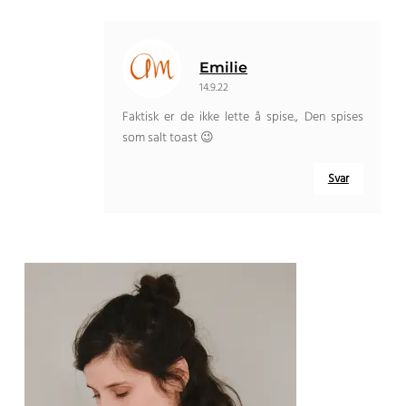
Emilie
14.9.22
Faktisk er de ikke lette å spise., Den spises
som salt toast 😉
Svar