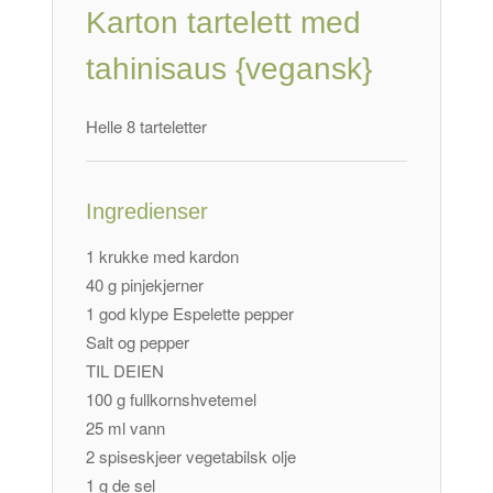
Karton tartelett med
tahinisaus {vegansk}
Helle 8 tarteletter
Ingredienser
1 krukke med kardon
40 g pinjekjerner
1 god klype Espelette pepper
Salt og pepper
TIL DEIEN
100 g fullkornshvetemel
25 ml vann
2 spiseskjeer vegetabilsk olje
1 g de sel