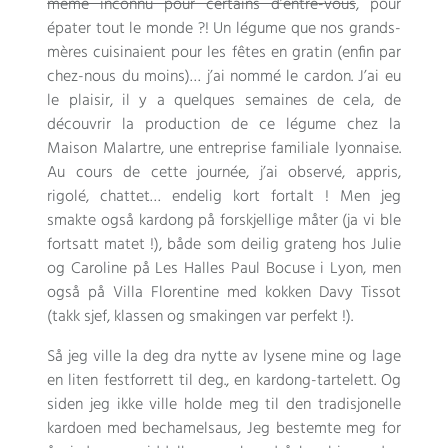
même inconnu pour certains d’entre-vous
,
pour
épater tout le monde
?!
Un légume que nos grands-
mères cuisinaient pour les fêtes en gratin
(
enfin par
chez-nous du moins
)…
j’ai nommé le cardon
.
J’ai eu
le plaisir
,
il y a quelques semaines de cela
,
de
découvrir la production de ce légume chez la
Maison Malartre
,
une entreprise familiale lyonnaise
.
Au cours de cette journée
,
j’ai observé
,
appris
,
rigolé
, chattet… endelig kort fortalt ! Men jeg
smakte også kardong på forskjellige måter (ja vi ble
fortsatt matet !), både som deilig grateng hos Julie
og Caroline på Les Halles Paul Bocuse i Lyon, men
også på Villa Florentine med kokken Davy Tissot
(takk sjef, klassen og smakingen var perfekt !).
Så jeg ville la deg dra nytte av lysene mine og lage
en liten festforrett til deg., en kardong-tartelett. Og
siden jeg ikke ville holde meg til den tradisjonelle
kardoen med bechamelsaus, Jeg bestemte meg for