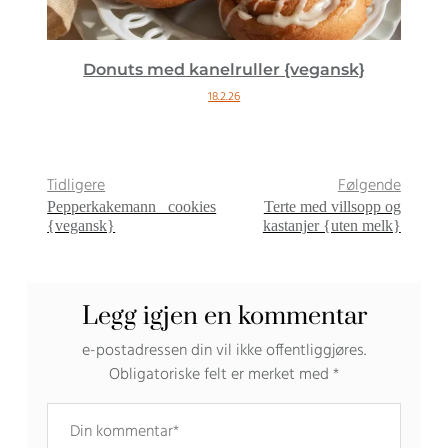
Donuts med kanelruller {vegansk}
18.2.26
Tidligere
Følgende
Pepperkakemann cookies
Terte med villsopp og
{vegansk}
kastanjer {uten melk}
Legg igjen en kommentar
e-postadressen din vil ikke offentliggjøres.
Obligatoriske felt er merket med
*