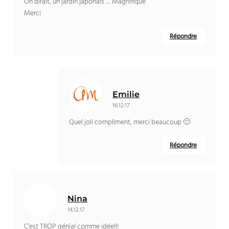
On dirait, un jardin japonais … Magnifique
Merci
Répondre
Emilie
16.12.17
Quel joli compliment, merci beaucoup 🙂
Répondre
Nina
14.12.17
C’est TROP génial comme idée!!!