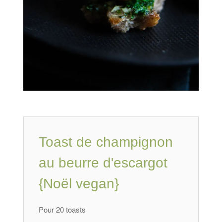
Toast de champignon
au beurre d'escargot
{Noël vegan}
Pour 20 toasts