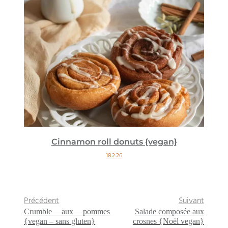
Cinnamon roll donuts {vegan}
18.2.26
Précédent
Suivant
Crumble aux pommes
Salade composée aux
{vegan – sans gluten}
crosnes {Noël vegan}