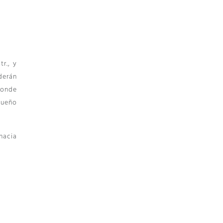
r., y
derán
donde
queño
hacia