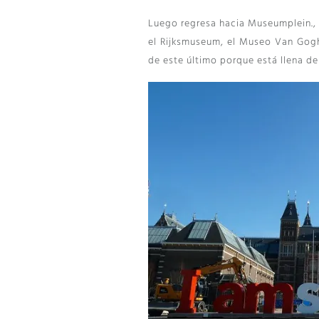
Luego regresa hacia Museumplein.,
el Rijksmuseum, el Museo Van Gogh
de este último porque está llena de