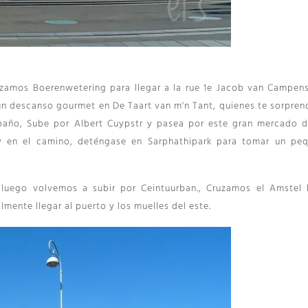
amos Boerenwetering para llegar a la rue 1e Jacob van Campenst
un descanso gourmet en De Taart van m'n Tant, quienes te sorpren
 baño, Sube por Albert Cuypstr y pasea por este gran mercado 
 y en el camino, deténgase en Sarphathipark para tomar un pe
 luego volvemos a subir por Ceintuurban., Cruzamos el Amstel 
lmente llegar al puerto y los muelles del este.