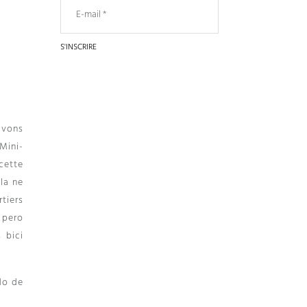
avons
 Mini-
cette
la ne
tiers
 pero
 bici
do de