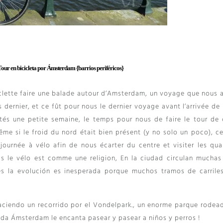
our en bicicleta por Ámsterdam {barrios periféricos}
clette faire une balade autour d’Amsterdam
,
un voyage que nous 
 dernier
,
et ce fût pour nous le dernier voyage avant l’arrivée de
és une petite semaine
,
le temps pour nous de faire le tour de 
me si le froid du nord était bien présent
(y no solo un poco),
ce
ournée à vélo afin de nous écarter du centre et visiter les quar
bas le vélo est comme une religion
, En la ciudad circulan muchas
es la evolución es inesperada porque muchos tramos de carriles
ciendo un recorrido por el Vondelpark., un enorme parque rodea
da Ámsterdam le encanta pasear y pasear a niños y perros !