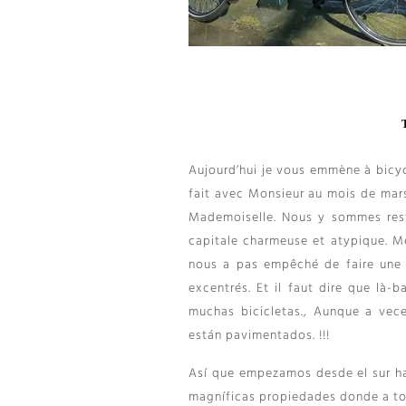
T
Aujourd’hui je vous emmène à bicy
fait avec Monsieur au mois de mars
Mademoiselle
.
Nous y sommes rest
capitale charmeuse et atypique
.
Mê
nous a pas empêché de faire une j
excentrés
.
Et il faut dire que là-
muchas bicicletas., Aunque a vec
están pavimentados. !!!
Así que empezamos desde el sur ha
magníficas propiedades donde a to