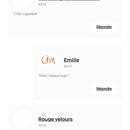
6.9.14
C’est superbe!
Répondre
Emilie
8.9.14
Merci beaucoup !
Répondre
Rouge velours
7.9.14