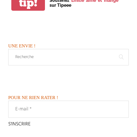
tip!
Soutenez
Emilie aime et mange
sur Tipeee
UNE ENVIE !
POUR NE RIEN RATER !