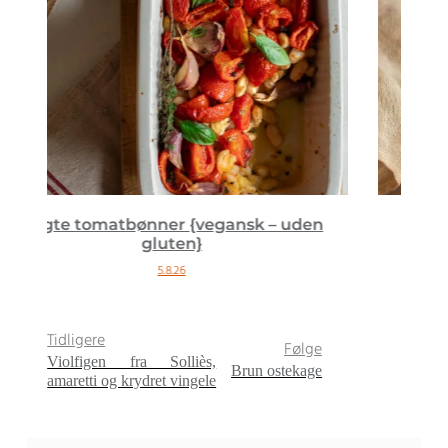
en
Kanel rulle donuts {vegansk}
18.2.26
Tidligere
Følge
Violfigen fra Solliès,
Brun ostekage
amaretti og krydret vingele