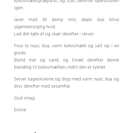
kokosmælkspræparat, og start derefter operationen
igen.
laver mad 30 damp min, dejen skal blive
uigennemsigtig hvid.
Lad det køle af og skær derefter i skiver.
Pour le nuoc dua
, varm kokosmælk og salt op i en
gryde.
Bland mel og vand, og tilsæt derefter denne
blanding til kokosmælken, indtil den er tyknet.
Server kageskiverne og dryp med varm nuoc dua og
drys derefter med sesamfrø.
God smag.
Emilie