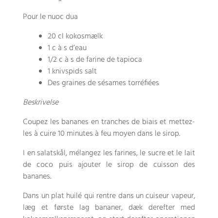
Pour le nuoc dua
20 cl kokosmælk
1
c à s d’eau
1/2
c à s de farine de tapioca
1 knivspids salt
Des graines de sésames torréfiées
Beskrivelse
Coupez les bananes en tranches de biais et mettez-
les à cuire
10
minutes à feu moyen dans le sirop
.
I en salatskål,
mélangez les farines
,
le sucre et le lait
de coco puis ajouter le sirop de cuisson des
bananes
.
Dans un plat huilé qui rentre dans un cuiseur vapeur
,
læg et første lag bananer, dæk derefter med