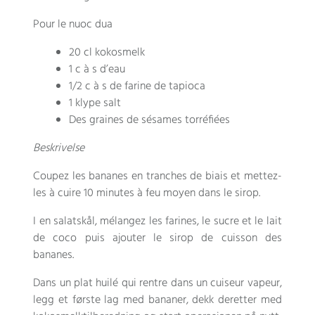
Pour le nuoc dua
20 cl kokosmelk
1
c à s d’eau
1/2
c à s de farine de tapioca
1 klype salt
Des graines de sésames torréfiées
Beskrivelse
Coupez les bananes en tranches de biais et mettez-
les à cuire
10
minutes à feu moyen dans le sirop
.
I en salatskål,
mélangez les farines
,
le sucre et le lait
de coco puis ajouter le sirop de cuisson des
bananes
.
Dans un plat huilé qui rentre dans un cuiseur vapeur
,
legg et første lag med bananer, dekk deretter med