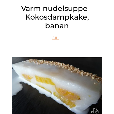
Varm nudelsuppe –
Kokosdampkake,
banan
8.11.11