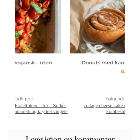
Donuts med kanelruller {vegansk}
18.2.26
Tidligere
Følgende
Fiolettfiken fra Solliès,
cottage cheese kake i
amaretti og krydret vingele
krabbestil
Legg igjen en kommentar