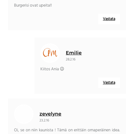
Burgerisi ovat upeita!!
Vastata
Emilie
28.2.16
Kiitos Ania 😉
Vastata
zevelyne
23.2.16
Oi, se on niin kaunista ! Tämä on erittäin omaperäinen idea.