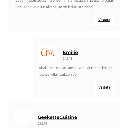
hyvää! (huomautus itselleen : älä koskaan katso blogiasi
uudelleen ruokailun aikana, se on kidutusta haha)
Vastata
Emilie
24.3.16
Ahah, se on se ansa, kun kiertelet blogeja
lounas-/illallisaikaan 😉
Vastata
GeeketteCuisine
22.3.16