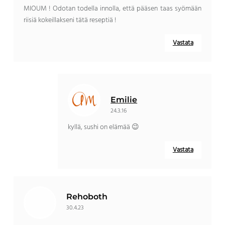
MIOUM ! Odotan todella innolla, että pääsen taas syömään
riisiä kokeillakseni tätä reseptiä !
Vastata
Emilie
24.3.16
kyllä, sushi on elämää 😉
Vastata
Rehoboth
30.4.23