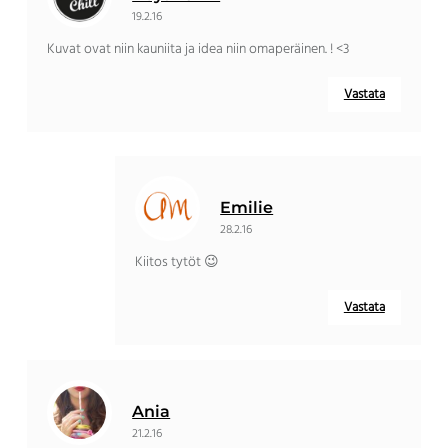
19.2.16
Kuvat ovat niin kauniita ja idea niin omaperäinen. ! <3
Vastata
Emilie
28.2.16
Kiitos tytöt 😉
Vastata
Ania
21.2.16