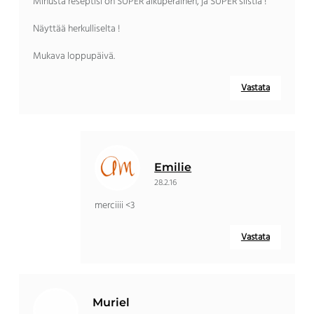
Minusta reseptisi on SUPER alkuperäinen, ja SUPER siistiä !
Näyttää herkulliselta !
Mukava loppupäivä.
Vastata
Emilie
28.2.16
merciiii <3
Vastata
Muriel