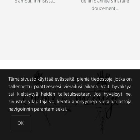
Tämä sivusto käyttää evästeitä, pieniä tiedostoja, jotka on
tallennettu päätteeseesi vierailusi aikana. Voit hyväksyä
tai kieltäytyä heidän talletuksestaan. Jos hyväksyt ne,
sivuston ylläpitäjä voi kerätä anonyymejä vierailutilastoja
navigoinnin parantamiseksi.
OK