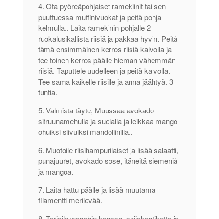
Ota pyöreäpohjaiset ramekiinit tai sen
puuttuessa muffinivuokat ja peitä pohja
kelmulla.. Laita ramekinin pohjalle 2
ruokalusikallista riisiä ja pakkaa hyvin. Peitä
tämä ensimmäinen kerros riisiä kalvolla ja
tee toinen kerros päälle hieman vähemmän
riisiä. Taputtele uudelleen ja peitä kalvolla.
Tee sama kaikelle riisille ja anna jäähtyä. 3
tuntia.
Valmista täyte, Muussaa avokado
sitruunamehulla ja suolalla ja leikkaa mango
ohuiksi siivuiksi mandoliinilla..
Muotoile riisihampurilaiset ja lisää salaatti,
punajuuret, avokado sose, itäneitä siemeniä
ja mangoa.
Laita hattu päälle ja lisää muutama
filamentti merilevää.
Tarjoile wasabin kanssa, soijakastiketta ja