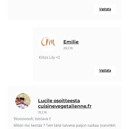
Vastata
Emilie
28.2.16
Kiitos Lily <3
Vastata
Lucile osoitteesta
cuisinevegetalienne.fr
19.2.16
Wooooooh, loistava !!
Miten riisi kestää ? Tein tänä talvena paljon ruokaa (varsinkin