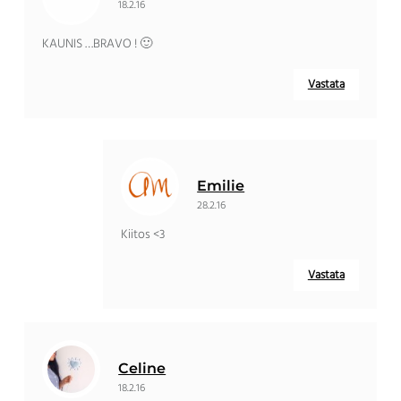
18.2.16
KAUNIS …BRAVO ! 🙂
Vastata
Emilie
28.2.16
Kiitos <3
Vastata
Celine
18.2.16