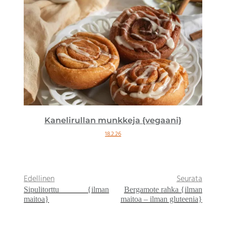
Kanelirullan munkkeja {vegaani}
18.2.26
Edellinen
Seurata
Sipulitorttu {ilman
Bergamote rahka {ilman
maitoa}
maitoa – ilman gluteenia}