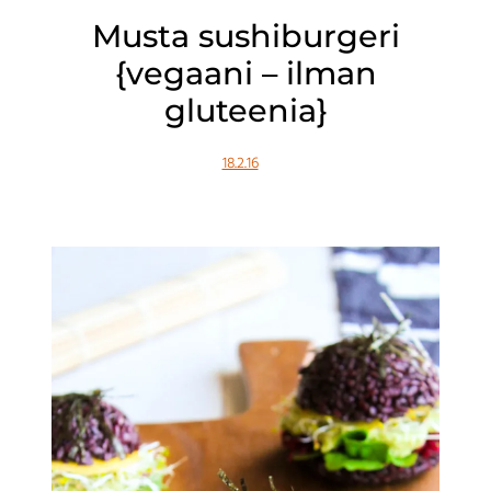
Musta sushiburgeri
{vegaani – ilman
gluteenia}
18.2.16