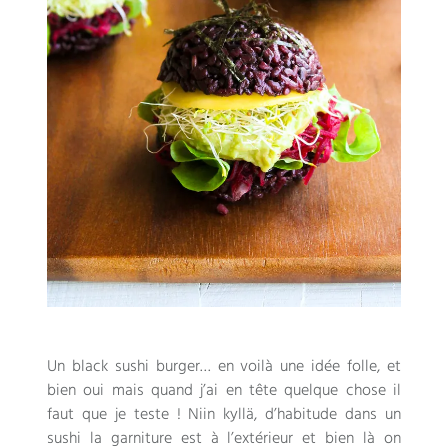
Un black sushi burger
…
en voilà une idée folle
,
et
bien oui mais quand j’ai en tête quelque chose il
faut que je teste
! Niin kyllä,
d’habitude dans un
sushi la garniture est à l’extérieur et bien là on