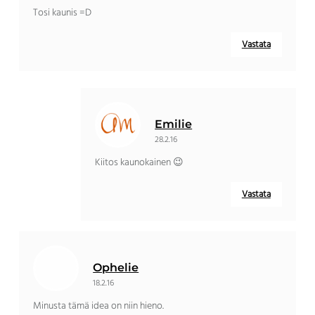
Tosi kaunis =D
Vastata
Emilie
28.2.16
Kiitos kaunokainen 😉
Vastata
Ophelie
18.2.16
Minusta tämä idea on niin hieno.