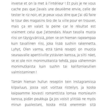
inverse et on la met à l’intérieur
!
Et puis je ne vous
cache pas que j’avais une deuxième envie
,
celle de
tester le riz noir
,
et je peux vous dire que j’ai dû faire
le tour des magasins bio de la ville pour en trouver
,
mais ça en valait la peine car le résultat est
vraiment celui que j’attendais
. Maun tasolla musta
riisi on täysjyväriisiä, joten se on hieman rapeampaa
kuin tavallinen riisi, joka lisää sushiin rakennetta.
Lyhyt, Olen varma, että tämä resepti on muotia
seuraavalle aperitiiville ystävien kanssa, ja silti näet,
se ei ole niin monimutkaista tehdä, jopa vähemmän
monimutkaista kuin sushin tai kaliforniarullien
valmistaminen !
Tämän hieman hullun reseptin tein Instagramissa
kilpailuun, jossa voit voittaa risteilyn, ja koska
kaipaamme kovasti romanttista lomaa monsieurin
kanssa, pidän peukkuja (ja jos voisit ylittää ne myös
minun puolestani, koska mitä enemmän sitä