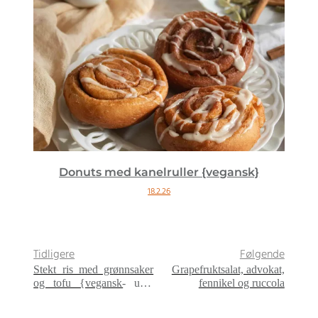
Donuts med kanelruller {vegansk}
18.2.26
Tidligere
Følgende
Stekt ris med grønnsaker
Grapefruktsalat, advokat,
og tofu {vegansk- uten
fennikel og ruccola
gluten}