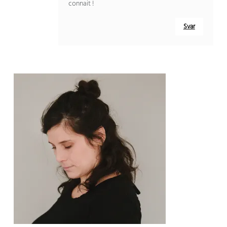
connait
!
Svar