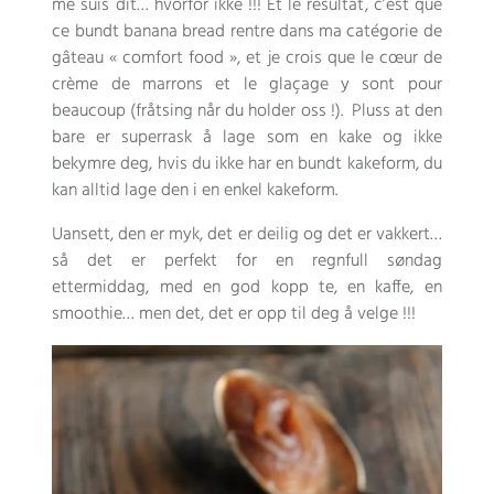
me suis dit
… hvorfor ikke !!!
Et le résultat
,
c’est que
ce bundt banana bread rentre dans ma catégorie de
gâteau « comfort food »
,
et je crois que le cœur de
crème de marrons et le glaçage y sont pour
beaucoup
(fråtsing når du holder oss !). Pluss at den
bare er superrask å lage som en kake og ikke
bekymre deg, hvis du ikke har en bundt kakeform, du
kan alltid lage den i en enkel kakeform.
Uansett, den er myk, det er deilig og det er vakkert…
så det er perfekt for en regnfull søndag
ettermiddag, med en god kopp te, en kaffe, en
smoothie… men det, det er opp til deg å velge !!!