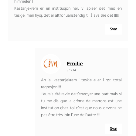
himmelen !
Kastanjekrem er en institusjon her, vi spiser det med en
teskje, men hysj, det er altfor uanstendig til å avsløre det !!!!!
Svar
Emilie
3.12.14
Ah ja, kastanjekrem i teskje eller i rør…total
regresjon !!!
J’aurais été ravie de t’envoyer une part mais si
tu me dis que la crème de marrons est une
institution chez toi c’est que nous devons ne
pas être très loin l’une de l’autre
!!!
Svar