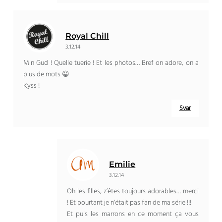
Royal Chill
3.12.14
Min Gud !
Quelle tuerie
!
Et les photos
…
Bref on adore
,
on a
plus de mots 😀
Kyss !
Svar
Emilie
3.12.14
Oh les filles
,
z’êtes toujours adorables
… merci
!
Et pourtant je n’était pas fan de ma série
!!!
Et puis les marrons en ce moment ça vous