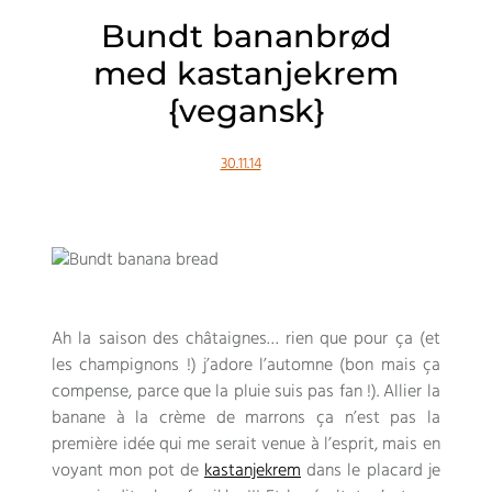
Bundt bananbrød
med kastanjekrem
{vegansk}
30.11.14
Ah la saison des châtaignes
…
rien que pour ça
(
et
les champignons
!)
j’adore l’automne
(
bon mais ça
compense
,
parce que la pluie suis pas fan
!).
Allier la
banane à la crème de marrons ça n’est pas la
première idée qui me serait venue à l’esprit
,
mais en
voyant mon pot de
kastanjekrem
dans le placard je