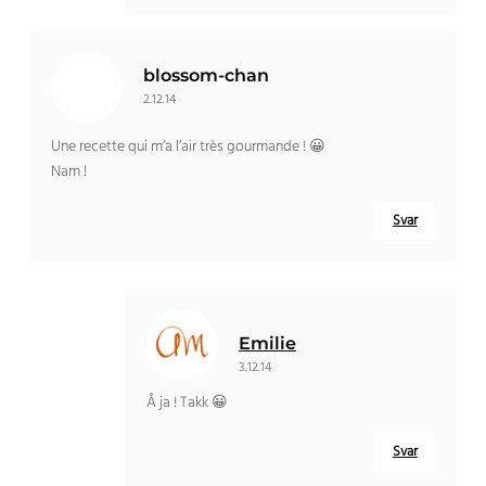
blossom-chan
2.12.14
Une recette qui m’a l’air très gourmande
! 😀
Nam !
Svar
Emilie
3.12.14
Å ja ! Takk 😀
Svar