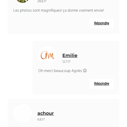
28.6.17
Les photos sont magnifiques! ça donne vraiment envie!
Répondre
Emilie
12.7.17
Oh merci beaucoup Agnès 😉
Répondre
achour
6.8.17