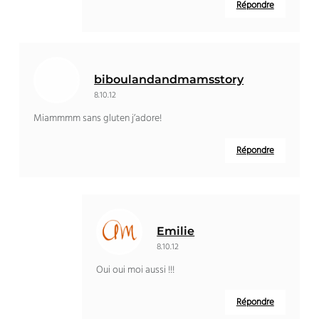
Répondre
biboulandandmamsstory
8.10.12
Miammmm sans gluten j’adore!
Répondre
Emilie
8.10.12
Oui oui moi aussi !!!
Répondre