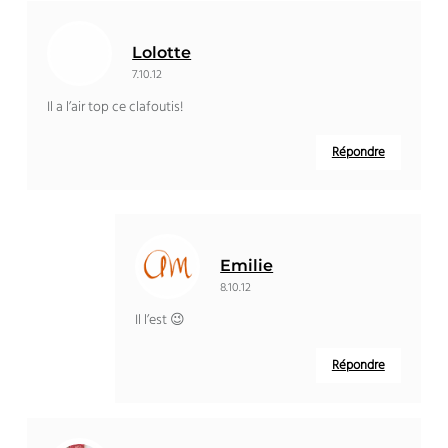
Lolotte
7.10.12
Il a l’air top ce clafoutis!
Répondre
Emilie
8.10.12
Il l’est 😉
Répondre