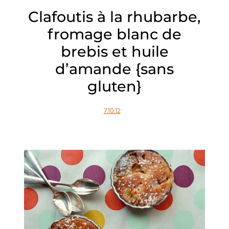
Clafoutis à la rhubarbe,
fromage blanc de
brebis et huile
d’amande {sans
gluten}
7.10.12