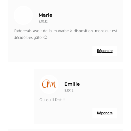
Marie
8.10.12
J’adorerais avoir de la rhubarbe à disposition, monsieur est
décidé très gâté! 😉
Répondre
Emilie
8.10.12
Oui oui il l’est !!!
Répondre