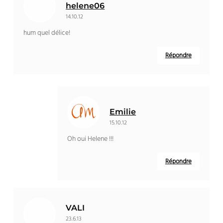
helene06
14.10.12
hum quel délice!
Répondre
Emilie
15.10.12
Oh oui Helene !!!
Répondre
VALI
23.6.13