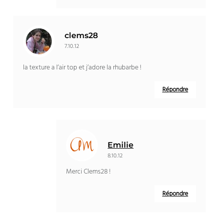
clems28
7.10.12
la texture a l’air top et j’adore la rhubarbe !
Répondre
Emilie
8.10.12
Merci Clems28 !
Répondre