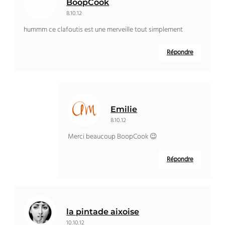
BoopCook
8.10.12
hummm ce clafoutis est une merveille tout simplement
Répondre
Emilie
8.10.12
Merci beaucoup BoopCook 😉
Répondre
la pintade aixoise
10.10.12