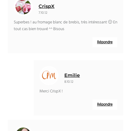
CrispX
7.10.12
Superbes ! au fromage blanc de brebis, très intéressant 🙂 En
tout cas bien trouvé ^^ Bisous
Répondre
Emilie
8.10.12
Merci CrispX !
Répondre