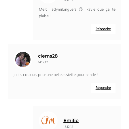
14.12.12
Merci ladymilonguera 😉 Ravie que ça te
plaise !
Répondre
clems28
14.12.12
jolies couleurs pour une belle assiette gourmande !
Répondre
Emilie
15.12.12