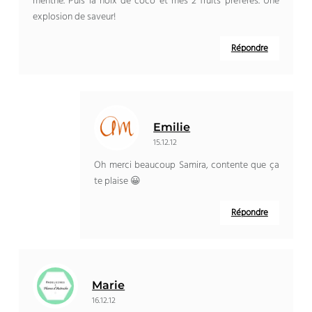
menthe. Puis la noix de coco et mes 2 fruits préférés. Une
explosion de saveur!
Répondre
Emilie
15.12.12
Oh merci beaucoup Samira, contente que ça
te plaise 😀
Répondre
Marie
16.12.12