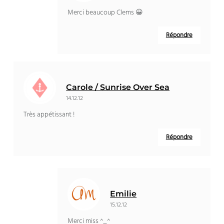
Merci beaucoup Clems 😀
Répondre
Carole / Sunrise Over Sea
14.12.12
Très appétissant !
Répondre
Emilie
15.12.12
Merci miss ^_^