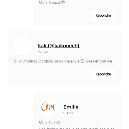
Merci Pouce 😛
Répondre
kak (@kakouech)
15.12.12
joli crumble tout coloré, ça donne envie 😉 bises et bon we
Répondre
Emilie
15.12.12
Merci Kak 😉