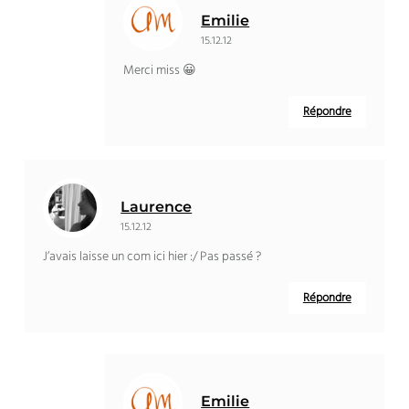
Emilie
15.12.12
Merci miss 😀
Répondre
Laurence
15.12.12
J’avais laisse un com ici hier :/ Pas passé ?
Répondre
Emilie