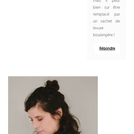
mais il peut
bien sur être
remplacé par
un sachet de
levure
boulangère !
Répondre