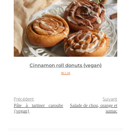
Cinnamon roll donuts {vegan}
18.2.26
Précédent
Suivant
Pâte à tartiner caroube
Salade de chou, orange et
{vegan}
sumac