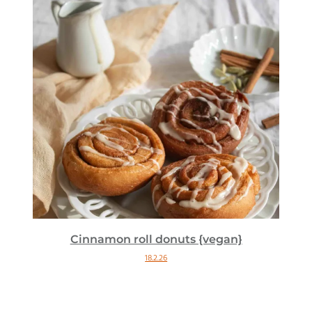
Cinnamon roll donuts {vegan}
18.2.26