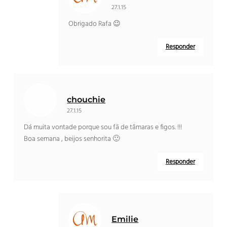
27.1.15
Obrigado Rafa 😉
Responder
chouchie
27.1.15
Dá muita vontade porque sou fã de tâmaras e figos. !!!
Boa semana , beijos senhorita 🙂
Responder
Emilie