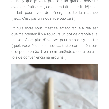
crunchy que je vous propose
,
un granola noisette
avec des fruits secs
,
ce qui en fait un petit déjeuner
parfait pour avoir de l’énergie toute la matinée
(
heu
…
c’est pas un slogan de pub ça
?!).
Et puis entre nous
,
c’est tellement facile à réaliser
que maintenant il y a toujours un pot de granola à la
maison
.
Alors plus d’excuses pour ne pas s’y mettre
(quoi, você ficou sem nozes… teste com amêndoas
e depois se não tiver nem amêndoa, corra para a
loja de conveniência na esquina !).