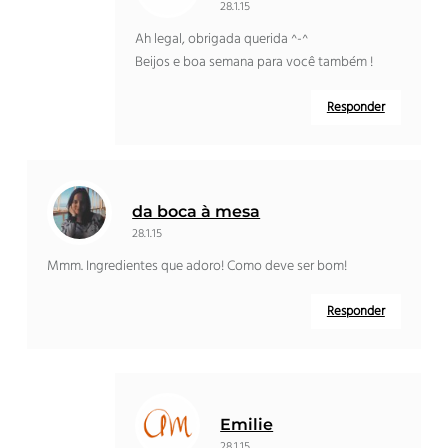
28.1.15
Ah legal, obrigada querida ^-^
Beijos e boa semana para você também !
Responder
da boca à mesa
28.1.15
Mmm. Ingredientes que adoro! Como deve ser bom!
Responder
Emilie
28.1.15