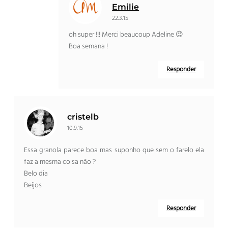
Emilie
22.3.15
oh super !!!
Merci beaucoup Adeline 😉
Boa semana !
Responder
cristelb
10.9.15
Essa granola parece boa mas suponho que sem o farelo ela
faz a mesma coisa não ?
Belo dia
Beijos
Responder