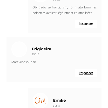
Obrigado senhorita, sim, foi muito bom,
les
noisettes avaient légèrement caramélisées
…
Responder
Frigideira
29.1.15
Maravilhoso ! cair.
Responder
Emilie
31.1.15