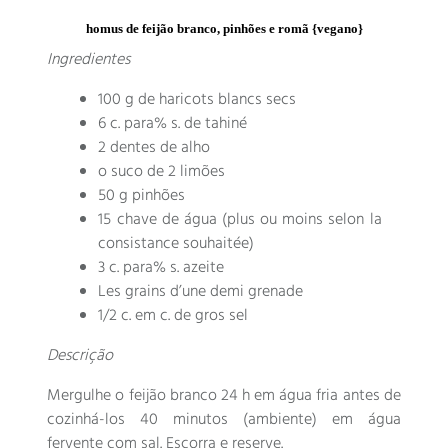
homus de feijão branco, pinhões e romã {vegano}
Ingredientes
100
g de haricots blancs secs
6 c. para% s.
de tahiné
2 dentes de alho
o suco de 2 limões
50 g pinhões
15 chave de água (
plus ou moins selon la
consistance souhaitée
)
3 c. para% s. azeite
Les grains d’une demi grenade
1/2 c. em c. de gros sel
Descrição
Mergulhe o feijão branco 24 h em água fria antes de
cozinhá-los 40 minutos (ambiente) em água
fervente com sal. Escorra e reserve.