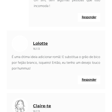
Oh sim, tem algumas pessoas que isso
incomoda !
Responder
Lolotte
16.1.13
É uma ótima ideia adicionar romã.! E substitua o grão de bico
por feijão branco, isqueiro! Então, eu tenho um desejo louco
por hummus!
Responder
Claire-te
16.1.13