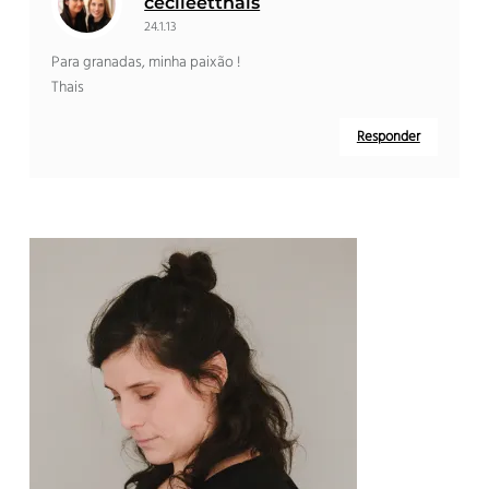
cecileetthais
24.1.13
Para granadas, minha paixão !
Thais
Responder