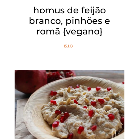
homus de feijão
branco, pinhões e
romã {vegano}
15.1.13