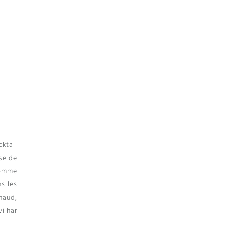
cktail
ose de
pomme
ns les
haud
,
vi har