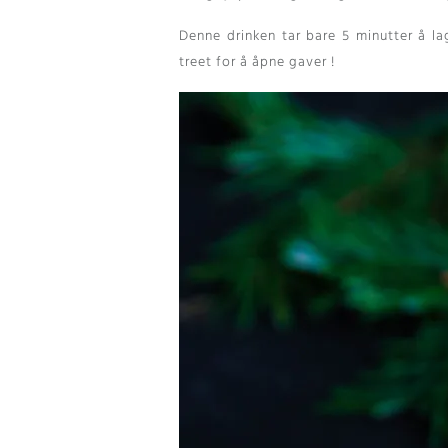
Denne drinken tar bare 5 minutter å l
treet for å åpne gaver !