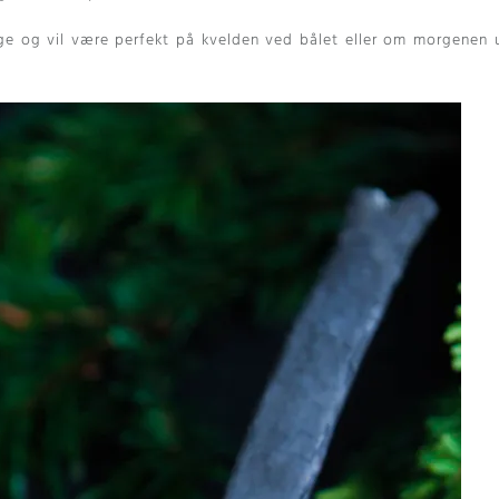
age og vil være perfekt på kvelden ved bålet eller om morgenen 