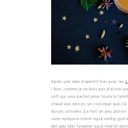
Après une idée d’apéritif hier avec les
c
! Bon,
comme je ne bois pas d’alcool po
soft qui sera parfait pour toute la famil
chaud aux épices
,
un classique que j’a
épices utilisées
(
ça fait un peu potion
varm eplejuice krever også veldig god ep
det gøy (det fungerer også med et deili