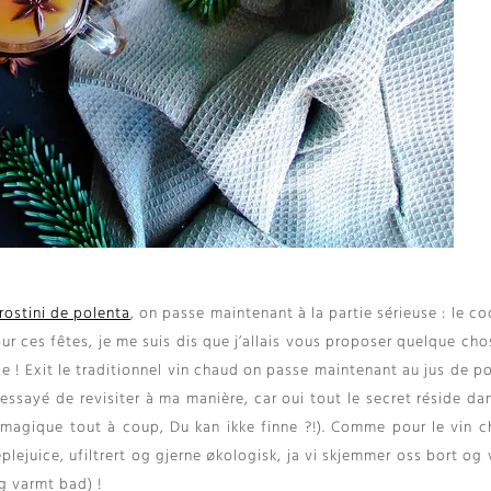
rostini de polenta
,
on passe maintenant à la partie sérieuse
:
le co
ur ces fêtes
,
je me suis dis que j’allais vous proposer quelque ch
le
!
Exit le traditionnel vin chaud on passe maintenant au jus de 
i essayé de revisiter à ma manière
,
car oui tout le secret réside da
 magique tout à coup
, Du kan ikke finne ?!).
Comme pour le vin c
lejuice, ufiltrert og gjerne økologisk, ja vi skjemmer oss bort og 
g varmt bad) !