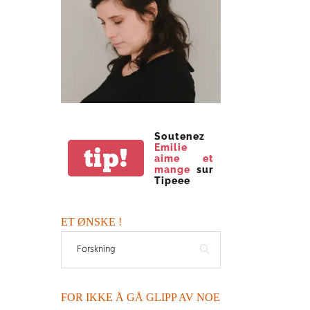
Soutenez
Emilie
tip!
aime et
mange
sur
Tipeee
ET ØNSKE !
FOR IKKE Å GÅ GLIPP AV NOE