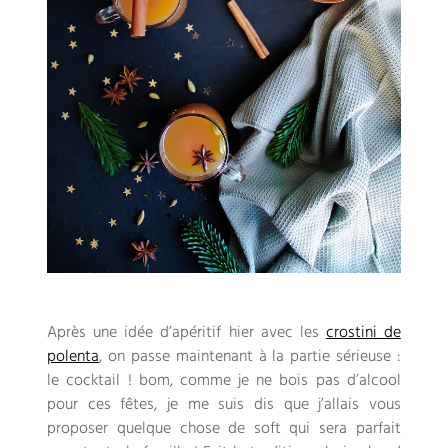
Après une idée d’apéritif hier avec les
crostini de
polenta
,
on passe maintenant à la partie sérieuse
:
le cocktail
! bom,
comme je ne bois pas d’alcool
pour ces fêtes
,
je me suis dis que j’allais vous
proposer quelque chose de soft qui sera parfait