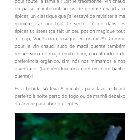
pour toute la famille
!
Exit le traditionnel vin chaud
on passe maintenant au jus de pomme chaud aux
épices
,
un classique que j’ai essayé de revisiter à ma
manière
,
car oui tout le secret réside dans les
épices utilisées
(
ça fait un peu potion magique tout
à coup
, Você não consegue encontrar ?!).
Comme
pour le vin chaud
, suco de maçã quente também
requer suco de maçã muito bom, não filtrado e de
preferência orgânico, sim, nós nos mimamos e nos
divertimos (também funciona com um bom banho
quente) !
Esta bebida só leva 5 minutos para fazer e ficará
perfeito à noite perto do fogo ou de manhã debaixo
da árvore para abrir presentes !