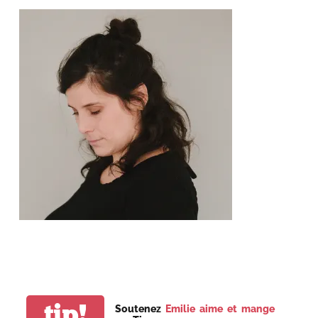
tip!
Soutenez
Emilie aime et mange