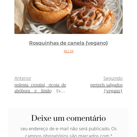
Rosquinhas de canela {vegano}
18.2.26
Anterior
Seguindo
polenta crostini, ricota de
pretzels salgados
abóbora e limão {sem
{vegano}
glúten}
Deixe um comentário
seu endereço de e-mail não será publicado.
Os
campos obrigatórios são marcados com
*