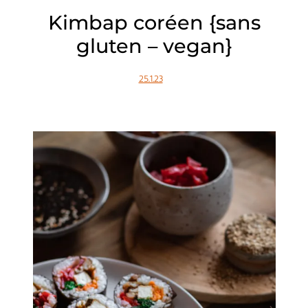
Kimbap coréen {sans
gluten – vegan}
25.1.23