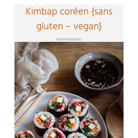
Kimbap coréen {sans
gluten – vegan}
POUR 4 PERSONNES