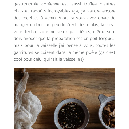
gastronomie coréenne est aussi truffée d’autres
plats et ragoûts incroyables (ça, ça vaudra encore
des recettes à venir). Alors si vous avez envie de
manger un truc un peu différent des makis, laissez-
vous tenter, vous ne serez pas déçus, même si je
dois avouer que la préparation est un poil longue…
mais pour la vaisselle j’ai pensé à vous, toutes les
garnitures se cuisent dans la même poêle (ça c’est
cool pour celui qui fait la vaisselle !).