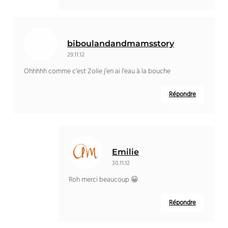
biboulandandmamsstory
29.11.12
Ohhhhh comme c’est Zolie j’en ai l’eau à la bouche
Répondre
Emilie
30.11.12
Roh merci beaucoup 😀
Répondre