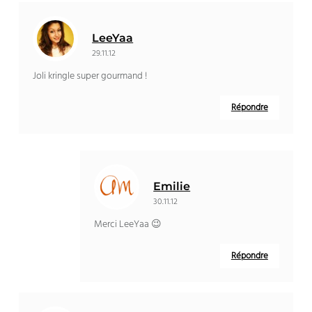
LeeYaa
29.11.12
Joli kringle super gourmand !
Répondre
Emilie
30.11.12
Merci LeeYaa 😉
Répondre