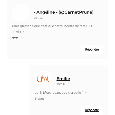
- Angėline - (@CarnetPrune)
29.11.12
Mais qu’est ce que c’est que cette recette de taré ! : O
JE VEUX
❤❤
Répondre
Emilie
30.11.12
Lol !!! Merci beaucoup ma belle ^_^
Bisous
Répondre