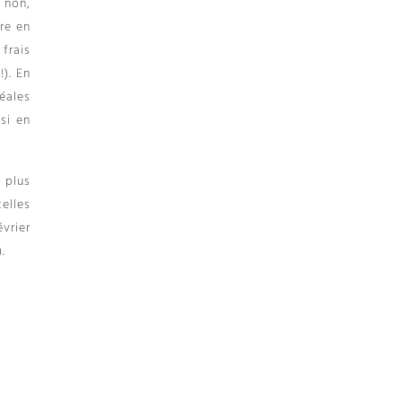
s non,
re en
frais
). En
éales
si en
 plus
celles
évrier
.