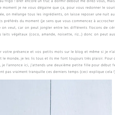
 au frigo ! Bref encore un truc à dormir debout me direz-vous, mai
ce moment je ne vous dégaine que ça, pour vous redonner le souri
e, on mélange tous les ingrédients, on laisse reposer une nuit au 
its préférés du moment (je sens que vous commencez à accrocher !
on veut, car on peut jongler entre les différents flocons de cér
s laits végétaux (coco, amande, noisette, riz…) donc on peut aus
r votre présence et vos petits mots sur le blog et même si je n’ai
le monde, je les lis tous et ils me font toujours très plaisir. Pour 
 je l’annonce ici, j’attends une deuxième petite fille pour début f
ent pas vraiment tranquille ces derniers temps (ceci explique cela !)