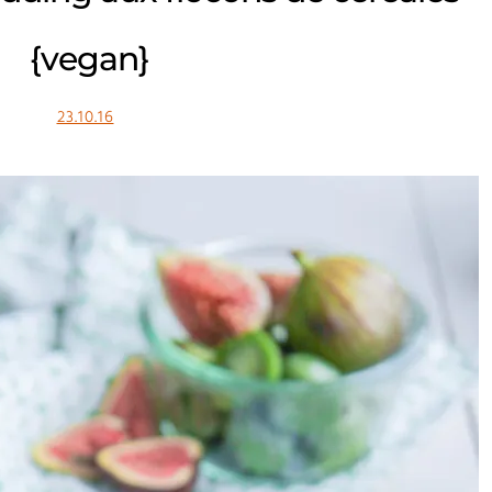
{vegan}
23.10.16