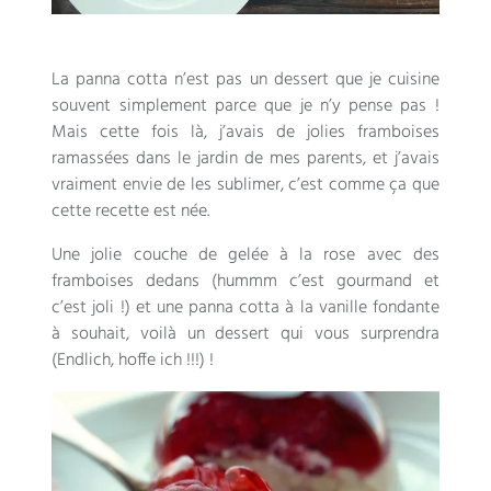
La panna cotta n’est pas un dessert que je cuisine
souvent simplement parce que je n’y pense pas
!
Mais cette fois là
,
j’avais de jolies framboises
ramassées dans le jardin de mes parents
,
et j’avais
vraiment envie de les sublimer
,
c’est comme ça que
cette recette est née
.
Une jolie couche de gelée à la rose avec des
framboises dedans
(
hummm c’est gourmand et
c’est joli
!)
et une panna cotta à la vanille fondante
à souhait
,
voilà un dessert qui vous surprendra
(Endlich, hoffe ich !!!) !