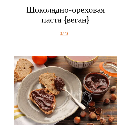
Шоколадно-ореховая
паста {веган}
3.4.13