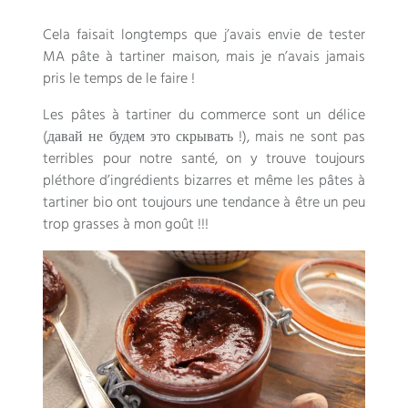
Cela faisait longtemps que j’avais envie de tester
MA pâte à tartiner maison
,
mais je n’avais jamais
pris le temps de le faire
!
Les pâtes à tartiner du commerce sont un délice
(давай не будем это скрывать !),
mais ne sont pas
terribles pour notre santé
,
on y trouve toujours
pléthore d’ingrédients bizarres et même les pâtes à
tartiner bio ont toujours une tendance à être un peu
trop grasses à mon goût
!!!