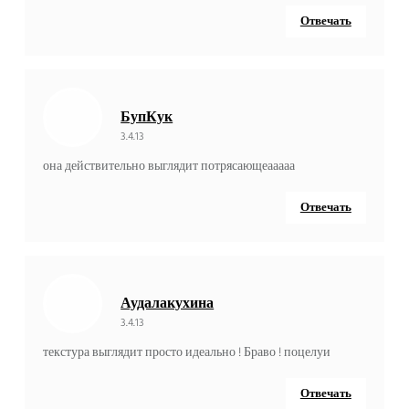
Отвечать
БупКук
3.4.13
она действительно выглядит потрясающеааааа
Отвечать
Аудалакухина
3.4.13
текстура выглядит просто идеально ! Браво ! поцелуи
Отвечать