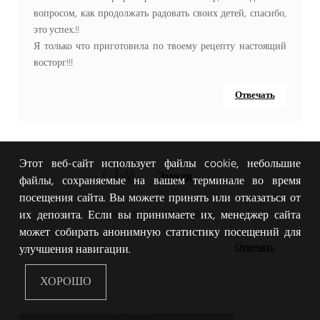
вопросом, как продолжать радовать своих детей, спасибо,
это успех.!!
Я только что приготовила по твоему рецепту настоящий
восторг!!!
Отвечать
Этот веб-сайт использует файлы cookie, небольшие
Эмили
файлы, сохраняемые на вашем терминале во время
16.6.15
посещения сайта. Вы можете принять или отказаться от
их депозита. Если вы принимаете их, менеджер сайта
о круто, Я рада, Кэролайн !!!
может собирать анонимную статистику посещений для
Отвечать
улучшения навигации.
ХОРОШО