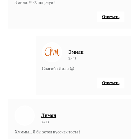
Эмили. !!! <3 поцелуи !
Отвечать
Эмили
3.4.13
Спасибо Лили 😀
Отвечать
Лимон
3.4.13
Хмммм… Я бы хотел кусочек тоста !