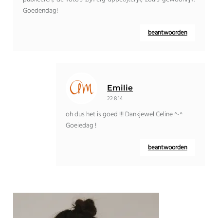
Goedendag!
beantwoorden
Emilie
22.8.14
oh dus het is goed !!! Dankjewel Celine ^-^
Goeiedag !
beantwoorden