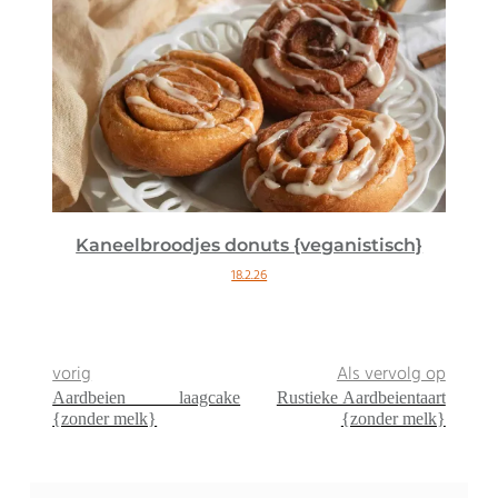
Kaneelbroodjes donuts {veganistisch}
18.2.26
vorig
Als vervolg op
Aardbeien laagcake
Rustieke Aardbeientaart
{zonder melk}
{zonder melk}