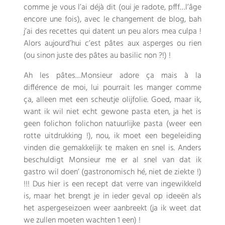
comme je vous l’ai déjà dit
(
oui je radote
, pfff…
l’âge
encore une fois
),
avec le changement de blog
,
bah
j’ai des recettes qui datent un peu alors mea culpa
!
Alors aujourd’hui c’est pâtes aux asperges ou rien
(
ou sinon juste des pâtes au basilic non
?!) !
Ah les pâtes
…
Monsieur adore ça mais à la
différence de moi
,
lui pourrait les manger comme
ça
, alleen met een scheutje olijfolie. Goed, maar ik,
want ik wil niet echt gewone pasta eten, ja het is
geen folichon folichon natuurlijke pasta (weer een
rotte uitdrukking !), nou, ik moet een begeleiding
vinden die gemakkelijk te maken en snel is. Anders
beschuldigt Monsieur me er al snel van dat ik
gastro wil doen’ (gastronomisch hé, niet de ziekte !)
!!! Dus hier is een recept dat verre van ingewikkeld
is, maar het brengt je in ieder geval op ideeën als
het aspergeseizoen weer aanbreekt (ja ik weet dat
we zullen moeten wachten 1 een) !