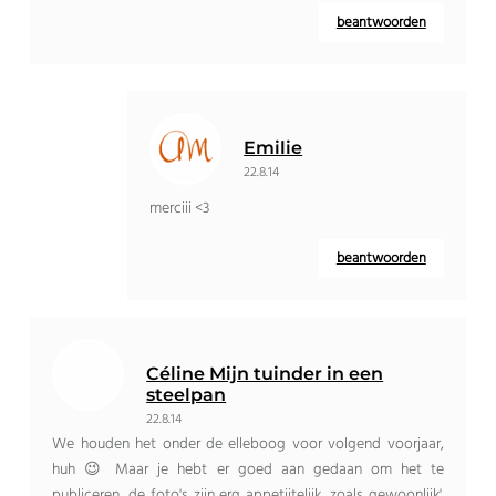
beantwoorden
Emilie
22.8.14
merciii <3
beantwoorden
Céline Mijn tuinder in een
steelpan
22.8.14
We houden het onder de elleboog voor volgend voorjaar,
huh 😉 Maar je hebt er goed aan gedaan om het te
publiceren, de foto's zijn erg appetijtelijk, zoals gewoonlijk'.