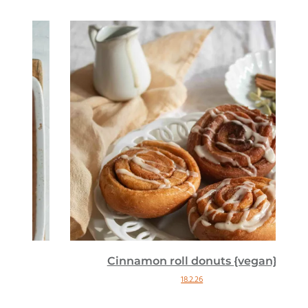
Cinnamon roll donuts {vegan}
18.2.26