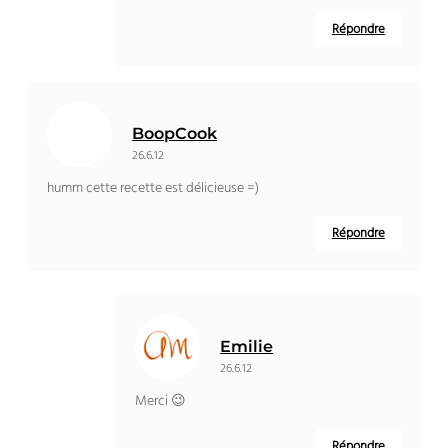
Répondre
BoopCook
26.6.12
humm cette recette est délicieuse =)
Répondre
Emilie
26.6.12
Merci 😉
Répondre