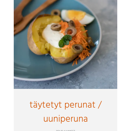
täytetyt perunat /
uuniperuna