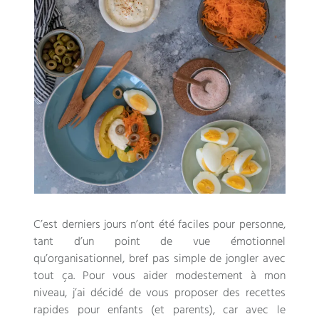
C’est derniers jours n’ont été faciles pour personne
,
tant d’un point de vue émotionnel
qu’organisationnel
,
bref pas simple de jongler avec
tout ça
.
Pour vous aider modestement à mon
niveau
,
j’ai décidé de vous proposer des recettes
rapides pour enfants
(
et parents
),
car avec le