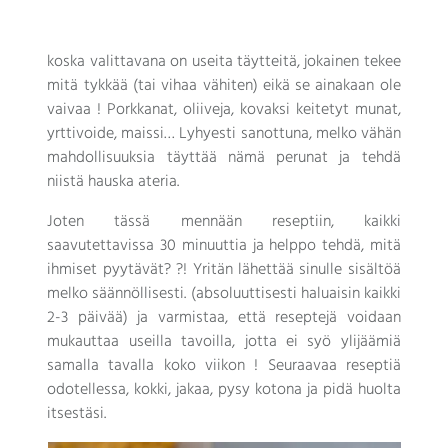
koska valittavana on useita täytteitä, jokainen tekee
mitä tykkää (tai vihaa vähiten) eikä se ainakaan ole
vaivaa ! Porkkanat, oliiveja, kovaksi keitetyt munat,
yrttivoide, maissi… Lyhyesti sanottuna, melko vähän
mahdollisuuksia täyttää nämä perunat ja tehdä
niistä hauska ateria.
Joten tässä mennään reseptiin, kaikki
saavutettavissa 30 minuuttia ja helppo tehdä, mitä
ihmiset pyytävät? ?! Yritän lähettää sinulle sisältöä
melko säännöllisesti. (absoluuttisesti haluaisin kaikki
2-3 päivää) ja varmistaa, että reseptejä voidaan
mukauttaa useilla tavoilla, jotta ei syö ylijäämiä
samalla tavalla koko viikon ! Seuraavaa reseptiä
odotellessa, kokki, jakaa, pysy kotona ja pidä huolta
itsestäsi.