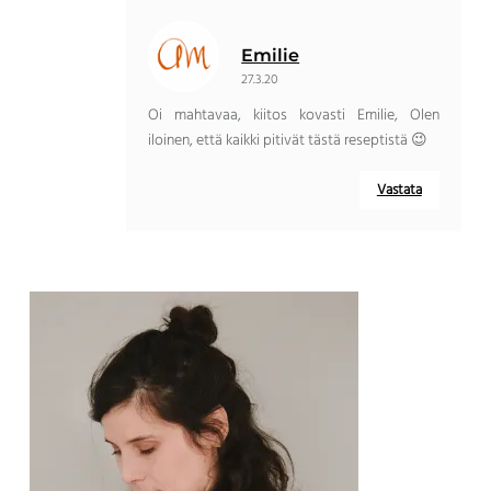
Emilie
27.3.20
Oi mahtavaa, kiitos kovasti Emilie, Olen
iloinen, että kaikki pitivät tästä reseptistä 😉
Vastata