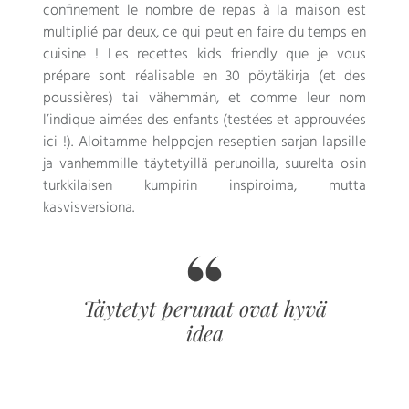
confinement le nombre de repas à la maison est
multiplié par deux
,
ce qui peut en faire du temps en
cuisine
!
Les recettes kids friendly que je vous
prépare sont réalisable en
30 pöytäkirja (
et des
poussières
) tai vähemmän,
et comme leur nom
l’indique aimées des enfants
(
testées et approuvées
ici
!). Aloitamme helppojen reseptien sarjan lapsille
ja vanhemmille täytetyillä perunoilla, suurelta osin
turkkilaisen kumpirin inspiroima, mutta
kasvisversiona.
Täytetyt perunat ovat hyvä
idea