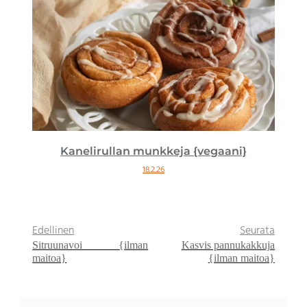
Kanelirullan munkkeja {vegaani}
18.2.26
Edellinen
Seurata
Sitruunavoi {ilman
Kasvis pannukakkuja
maitoa}
{ilman maitoa}