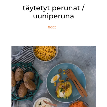
täytetyt perunat /
uuniperuna
16.3.20