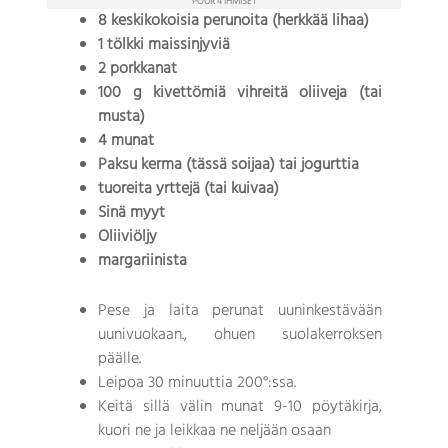
POUR 4 IHMISET
8 keskikokoisia perunoita (herkkää lihaa)
1 tölkki maissinjyviä
2 porkkanat
100 g kivettömiä vihreitä oliiveja (tai
musta)
4 munat
Paksu kerma (tässä soijaa) tai jogurttia
tuoreita yrttejä (tai kuivaa)
Sinä myyt
Oliiviöljy
margariinista
Pese ja laita perunat uuninkestävään
uunivuokaan., ohuen suolakerroksen
päälle.
Leipoa 30 minuuttia 200°:ssa.
Keitä sillä välin munat 9-10 pöytäkirja,
kuori ne ja leikkaa ne neljään osaan