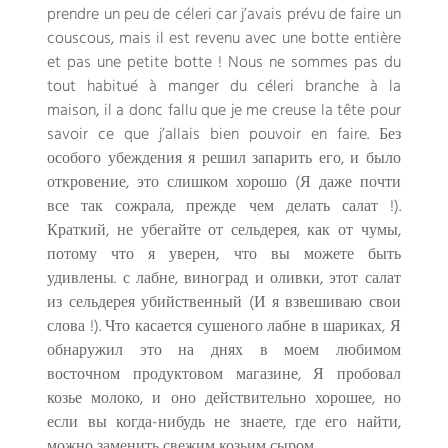
prendre un peu de céleri car j’avais prévu de faire un
couscous
,
mais il est revenu avec une botte entière
et pas une petite botte
!
Nous ne sommes pas du
tout habitué à manger du céleri branche à la
maison
,
il a donc fallu que je me creuse la tête pour
savoir ce que j’allais bien pouvoir en faire
. Без
особого убеждения я решил запарить его, и было
откровение, это слишком хорошо (Я даже почти
все так сожрала, прежде чем делать салат !).
Краткий, не убегайте от сельдерея, как от чумы,
потому что я уверен, что вы можете быть
удивлены. с лабне, виноград и оливки, этот салат
из сельдерея убийственный (И я взвешиваю свои
слова !). Что касается сушеного лабне в шариках, Я
обнаружил это на днях в моем любимом
восточном продуктовом магазине, Я пробовал
козье молоко, и оно действительно хорошее, но
если вы когда-нибудь не знаете, где его найти,
можно заменить свежим козьим сыром.