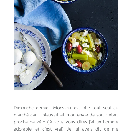
Dimanche dernier
,
Monsieur est allé tout seul au
marché car il pleuvait et mon envie de sortir était
proche de zéro
(
là vous vous dites j’ai un homme
adorable
,
et c’est vrai
).
Je lui avais dit de me