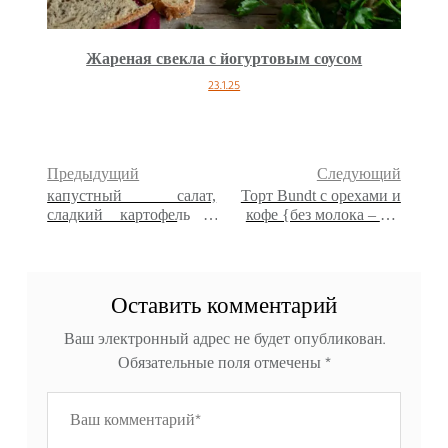
Жареная свекла с йогуртовым соусом
23.1.25
Предыдущий
Следующий
капустный салат,
Торт Bundt с орехами и
сладкий картофель и
кофе {без молока – без
инжир
глютена}
Оставить комментарий
Ваш электронный адрес не будет опубликован.
Обязательные поля отмечены
*