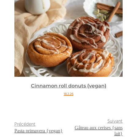
Cinnamon roll donuts {vegan}
18.2.26
Suivant
Précédent
Gâteau aux cerises {sans
Pasta primavera {vegan}
lait}