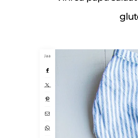
glut
Jaa