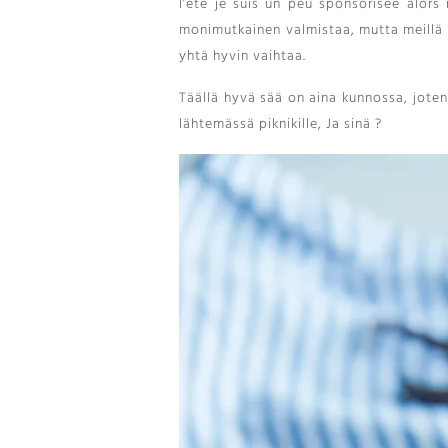
l’été je suis un peu sponsorisée alor
monimutkainen valmistaa, mutta meillä sa
yhtä hyvin vaihtaa.
Täällä hyvä sää on aina kunnossa, joten
lähtemässä piknikille, Ja sinä ?