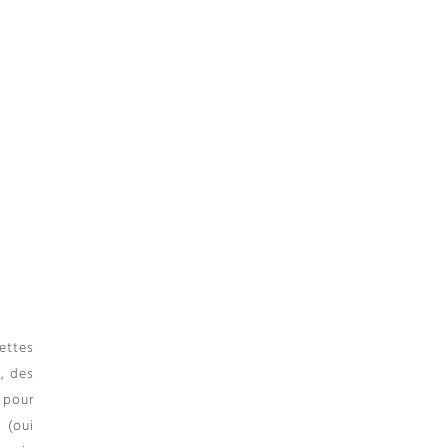
ettes
a
,
des
 pour
a
(
oui