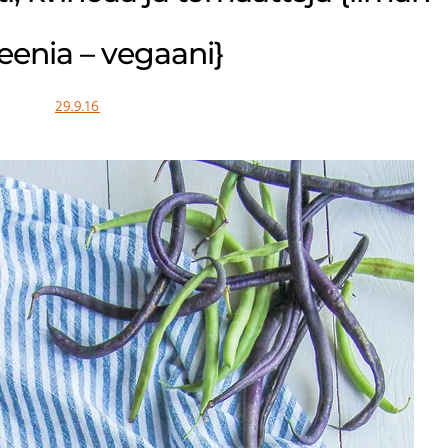
eenia – vegaani}
29.9.16