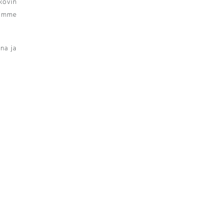
kovin
voimme
na ja