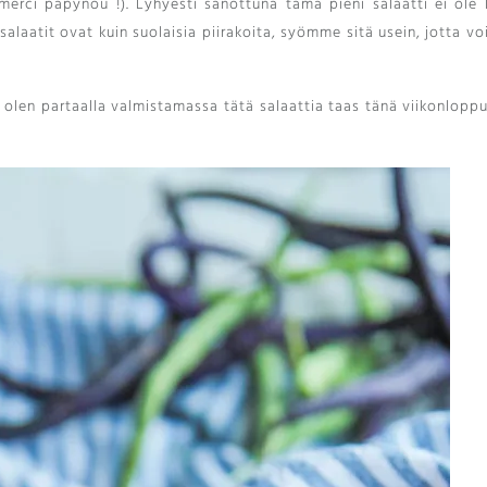
s merci papynou
!). Lyhyesti sanottuna tämä pieni salaatti ei ole 
laatit ovat kuin suolaisia ​​piirakoita, syömme sitä usein, jotta 
 olen partaalla valmistamassa tätä salaattia taas tänä viikonloppu