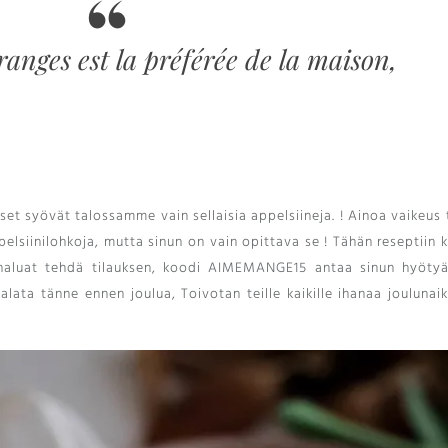
ranges est la préférée de la maison
,
apset syövät talossamme vain sellaisia ​​appelsiineja. ! Ainoa vaikeus
pelsiinilohkoja, mutta sinun on vain opittava se ! Tähän reseptiin 
 haluat tehdä tilauksen, koodi AIMEMANGE15 antaa sinun hyöty
alata tänne ennen joulua, Toivotan teille kaikille ihanaa joulunai