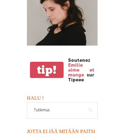
Soutenez
Emilie
tip!
aime et
mange
sur
Tipeee
HALU !
JOTTA EI JÄÄ MITÄÄN PAITSI