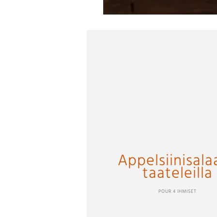
Appelsiinisala
taateleilla
POUR 4 IHMISET