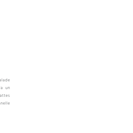
alade
ra un
attes
nelle