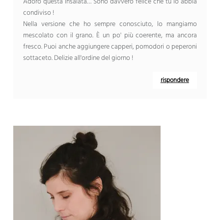
Adoro questa insalata… Sono davvero felice che tu lo abbia
condiviso !
Nella versione che ho sempre conosciuto, lo mangiamo
mescolato con il grano. È un po' più coerente, ma ancora
fresco. Puoi anche aggiungere capperi, pomodori o peperoni
sottaceto. Delizie all'ordine del giorno !
rispondere