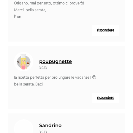
Origano, mai pensato, ottimo ci proverò!
Merci, bella serata,
È un
rispondere
poupugnette
3.9.13
la ricetta perfetta per prolungare le vacanze!! 😉
bella serata. Baci
rispondere
Sandrino
3.9.13