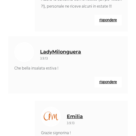
?!), personale ne riceve alcuni in estate !!!
rispondere
LadyMilonguera
3.9.13
Che bella insalata estiva !
rispondere
Emilia
3.9.13
Grazie signorina !