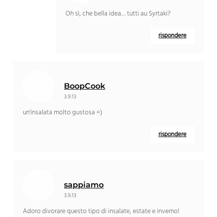
Oh sì, che bella idea… tutti au Syrtaki?
rispondere
BoopCook
3.9.13
un'insalata molto gustosa =)
rispondere
sappiamo
3.9.13
Adoro divorare questo tipo di insalate, estate e inverno!