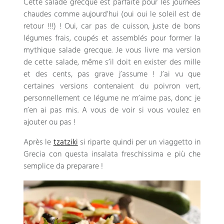
Cette salade grecque est parfaite pour les journées
chaudes comme aujourd’hui
(
oui oui le soleil est de
retour
!!!) ! Oui,
car pas de cuisson
,
juste de bons
légumes frais
,
coupés et assemblés pour former la
mythique salade grecque
.
Je vous livre ma version
de cette salade
,
même s’il doit en exister des mille
et des cents
,
pas grave j’assume
!
J’ai vu que
certaines versions contenaient du poivron vert
,
personnellement ce légume ne m’aime pas
,
donc je
n’en ai pas mis
.
A vous de voir si vous voulez en
ajouter ou pas
!
Après le
tzatziki
si riparte quindi per un viaggetto in
Grecia con questa insalata freschissima e più che
semplice da preparare !