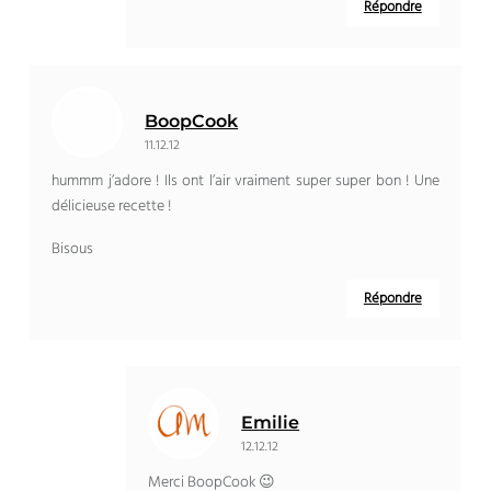
Répondre
BoopCook
11.12.12
hummm j’adore ! Ils ont l’air vraiment super super bon ! Une
délicieuse recette !
Bisous
Répondre
Emilie
12.12.12
Merci BoopCook 😉