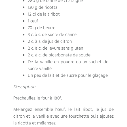
280 g de farine de châtaigne
130 g de ricotta
12 cl de lait ribot
1 œuf
70 g de beurre
3 c. à s. de sucre de canne
2 c. à s. de jus de citron
2 c. à c. de levure sans gluten
2 c. à c. de bicarbonate de soude
De la vanille en poudre ou un sachet de
sucre vanillé
Un peu de lait et de sucre pour le glaçage
Description
Préchauffez le four à 180°.
Mélangez ensemble l’œuf, le lait ribot, le jus de
citron et la vanille avec une fourchette puis ajoutez
la ricotta et mélangez.