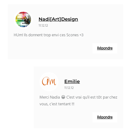
Nadi[Art]Design
11.12.12
HUm! Ils donnent trop envi ces Scones <3
Répondre
Emilie
11.12.12
Merci Nadia 😀 C’est vrai qu’il est tôt par chez
vous, c’est tentant !!!
Répondre