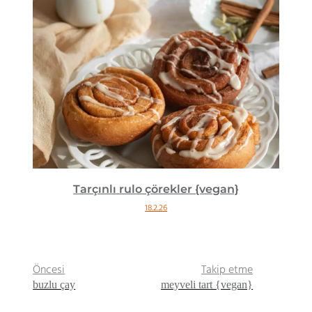
Tarçınlı rulo çörekler {vegan}
18.2.26
Öncesi
Takip etme
buzlu çay
meyveli tart {vegan}