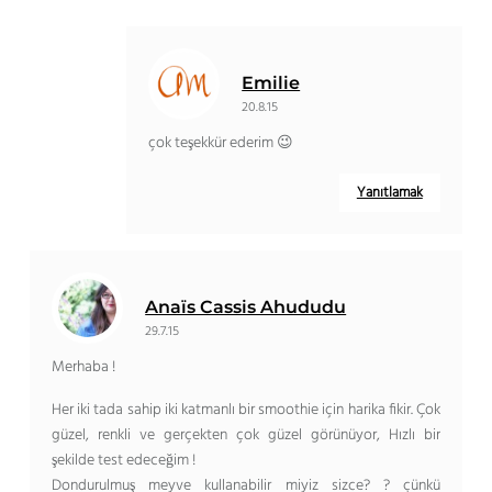
Emilie
20.8.15
çok teşekkür ederim 😉
Yanıtlamak
Anaïs Cassis Ahududu
29.7.15
Merhaba !
Her iki tada sahip iki katmanlı bir smoothie için harika fikir. Çok
güzel, renkli ve gerçekten çok güzel görünüyor, Hızlı bir
şekilde test edeceğim !
Dondurulmuş meyve kullanabilir miyiz sizce? ? çünkü