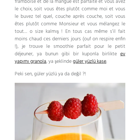
framboise et de la mangue est parfaite et vous avez
le choix
,
soit vous êtes plutôt comme moi et vous
le buvez tel quel
,
couche après couche
,
soit vous
êtes plutôt comme Monsieur et vous mélangez le
tout
… o size kalmış !
En tous cas même s’il fait
moins chaud ces derniers jours
(
ouf on respire enfin
!),
je trouve le smoothie parfait pour le petit
déjeuner
, ya bunun gibi bir kuponla birlikte
ev
yapımı granola
, ya şeklinde
güler yüzlü kase
.
Peki sen, güler yüzlü ya da değil ?!