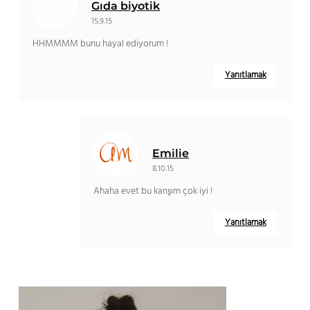
Gıda biyotik
15.9.15
HHMMMM bunu hayal ediyorum !
Yanıtlamak
Emilie
8.10.15
Ahaha evet bu karışım çok iyi !
Yanıtlamak