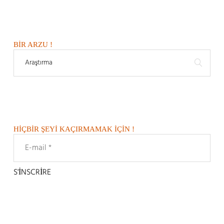
BIR ARZU !
HIÇBIR ŞEYI KAÇIRMAMAK IÇIN !