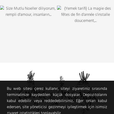
Bu web sitesi çerez kullanır, siteyi ziyaretiniz sırasında
terminalinize kaydedilen küçük dosyalar. Depozitolarını
kabul edebilir veya reddedebilirsiniz.. Eğer onları kabul
edersen, site yöneticisi gezinmeyi iyileştirmek için isimsiz
ziyaret istatistikleri toplayabilir.