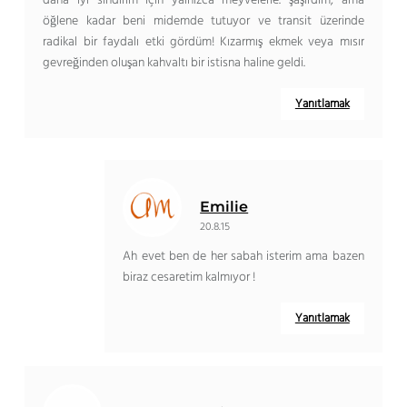
daha iyi sindirim için yalnızca meyvelerle. şaşırdım, ama
öğlene kadar beni midemde tutuyor ve transit üzerinde
radikal bir faydalı etki gördüm! Kızarmış ekmek veya mısır
gevreğinden oluşan kahvaltı bir istisna haline geldi.
Yanıtlamak
Emilie
20.8.15
Ah evet ben de her sabah isterim ama bazen
biraz cesaretim kalmıyor !
Yanıtlamak