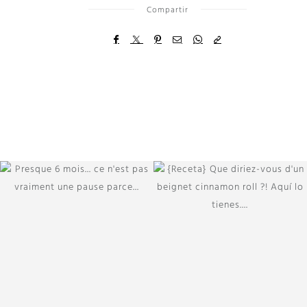
Compartir