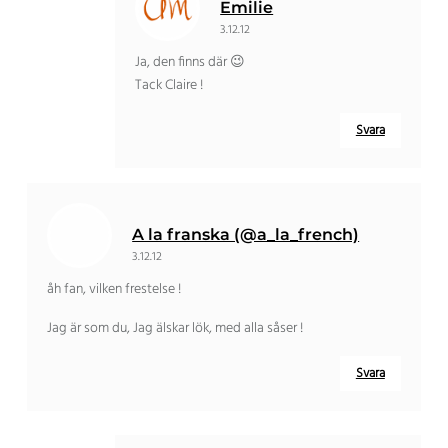
Emilie
3.12.12
Ja, den finns där 😉
Tack Claire !
Svara
A la franska (@a_la_french)
3.12.12
åh fan, vilken frestelse !
Jag är som du, Jag älskar lök, med alla såser !
Svara