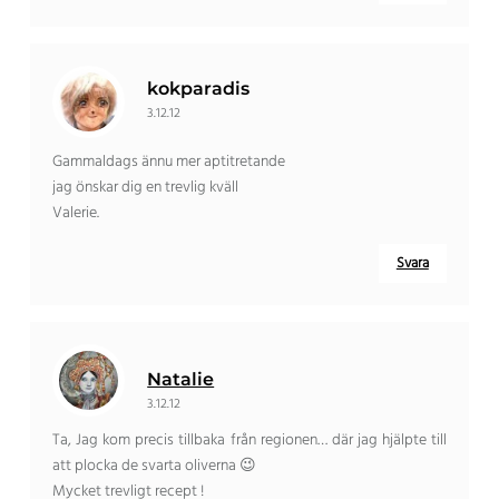
kokparadis
3.12.12
Gammaldags ännu mer aptitretande
jag önskar dig en trevlig kväll
Valerie.
Svara
Natalie
3.12.12
Ta, Jag kom precis tillbaka från regionen… där jag hjälpte till
att plocka de svarta oliverna 😉
Mycket trevligt recept !