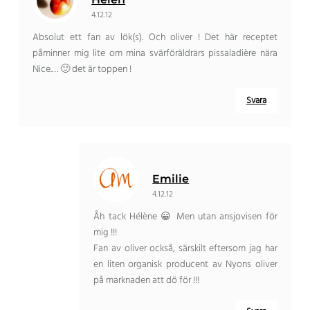
4.12.12
Absolut ett fan av lök(s). Och oliver ! Det här receptet
påminner mig lite om mina svärföräldrars pissaladière nära
Nice.… 🙂 det är toppen !
Svara
Emilie
4.12.12
Åh tack Hélène 😀 Men utan ansjovisen för
mig !!!
Fan av oliver också, särskilt eftersom jag har
en liten organisk producent av Nyons oliver
på marknaden att dö för !!!