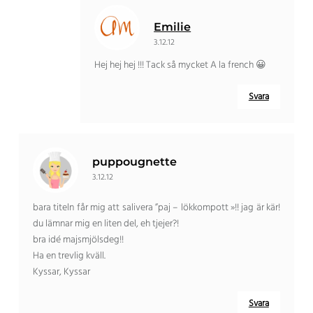
Emilie
3.12.12
Hej hej hej !!! Tack så mycket A la french 😀
Svara
puppougnette
3.12.12
bara titeln får mig att salivera ”paj – lökkompott »!! jag är kär!
du lämnar mig en liten del, eh tjejer?!
bra idé majsmjölsdeg!!
Ha en trevlig kväll.
Kyssar, Kyssar
Svara