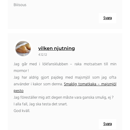
Biiisous
Svara
vilken njutning
4.12.12
Jag går med i lökfansklubben – raka motsatsen till min
mormor !
Jag har aldrig gjort pajdeg med majsmjöl som jag ofta
använder i kakor som denna.
Smaklig tomatkaka – majsmjöl
pesto
Jag föreställer mig att degen måste vara ganska smulig, ej ?
I alla fall, Jag ska testa det snart.
God kväll.
Svara