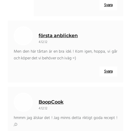
Svara
första anblicken
4.12.12
Men den här tårtan är en bra idé. ! Kom igen, hoppa, vi går
och köper det vi behöver och iväg =)
Svara
BoopCook
4.12.12
hmmm jag älskar det ! Jag minns detta riktigt goda recept !
;D