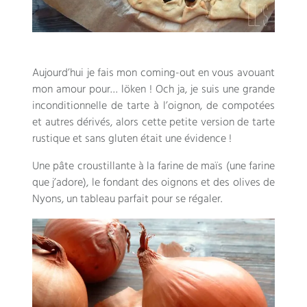
Aujourd’hui je fais mon coming-out en vous avouant
mon amour pour
… löken ! Och ja,
je suis une grande
inconditionnelle de tarte à l’oignon
,
de compotées
et autres dérivés
,
alors cette petite version de tarte
rustique et sans gluten était une évidence
!
Une pâte croustillante à la farine de maïs
(
une farine
que j’adore
),
le fondant des oignons et des olives de
Nyons
,
un tableau parfait pour se régaler
.