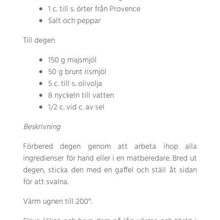
1 c. till s. örter från Provence
Salt och peppar
Till degen
150 g majsmjöl
50 g brunt rismjöl
5 c. till s. olivolja
8 nyckeln till vatten
1/2 c. vid c. av sel
Beskrivning
Förbered degen genom att arbeta ihop alla
ingredienser för hand eller i en matberedare. Bred ut
degen, sticka den med en gaffel och ställ åt sidan
för att svalna.
Värm ugnen till 200°.