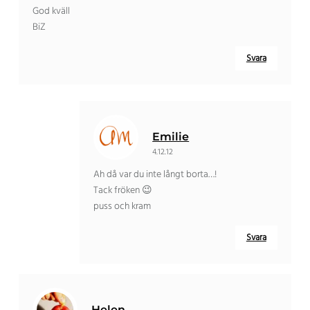
God kväll
BiZ
Svara
Emilie
4.12.12
Ah då var du inte långt borta…!
Tack fröken 😉
puss och kram
Svara
Helen