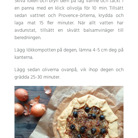
Skiva löken och bryn dem på låg värme och täckt i
en panna med en klick olivolja för 10 min. Tillsätt
sedan vattnet och Provence-örterna, krydda och
laga mat 15 fler minuter. När allt vatten har
avdunstat, tillsätt en skvätt balsamvinäger till
beredningen.
Lägg lökkompotten på degen, lämna 4-5 cm deg på
kanterna.
Lägg sedan oliverna ovanpå, vik ihop degen och
grädda 25-30 minuter.