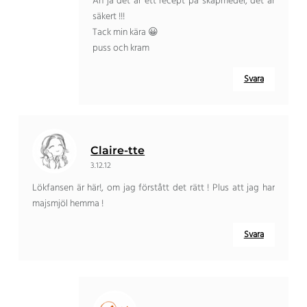
Ah ja det är ett recept på skåpmedel, det är
säkert !!!
Tack min kära 😀
puss och kram
Svara
Claire-tte
3.12.12
Lökfansen är här!, om jag förstått det rätt ! Plus att jag har
majsmjöl hemma !
Svara