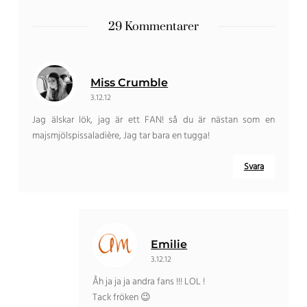
29 Kommentarer
Miss Crumble
3.12.12
Jag älskar lök, jag är ett FAN! så du är nästan som en
majsmjölspissaladière, Jag tar bara en tugga!
Svara
Emilie
3.12.12
Åh ja ja ja andra fans !!! LOL !
Tack fröken 😉