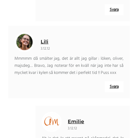
Svara
Lili
3.12.12
Mmmmm då smälter jag, det är allt jag gillar : löken, oliver,
majsdeg… Bravo, Jag noterar för en kväll när jag inte har så
mycket kvar i kylen så kommer det i perfekt tid !! Puss xxx
Svara
Emilie
3.12.12