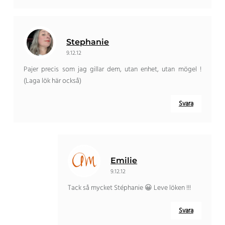
Stephanie
9.12.12
Pajer precis som jag gillar dem, utan enhet, utan mögel !
(Laga lök här också)
Svara
Emilie
9.12.12
Tack så mycket Stéphanie 😀 Leve löken !!!
Svara