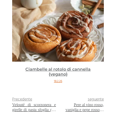
Ciambelle al rotolo di cannella
{vegano}
18.2.26
Precedente
seguente
Velouté di scorzonera e
Pere al vino rosso,
girelle di pasta sfoglia con
vaniglia e pepe rosso di
tapenade {Per prepararsi
Kampot