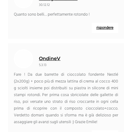
30.12.12
Quanto sono belli… perfettamente rotondo !
rispondere
OndineV
5.3.13
Fare ! Da due barrette di cioccolato fondente Nestlé
(2x200g) + poco più di mezza lattina di crema al cocco 400
g sciolti insieme poi distribuiti su piastra in silicone di mini
stampi rotondi. Per prima cosa sbriciolate delle gallette di
riso, poi versate uno strato di riso croccante in ogni cella
prima di ricoprire con il composto cioccolato+cocco.
Verdetto domani quando si sforma ma è già delizioso per
assaggiare gli avanzi sugli utensili :) Grazie Emilie!