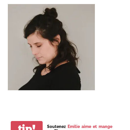
tip!
Soutenez
Emilie aime et mange