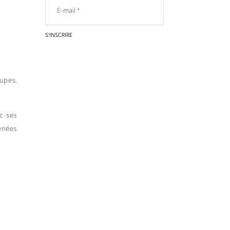
oupes
.
c ses
enées