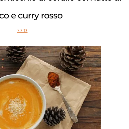
co e curry rosso
7.3.13