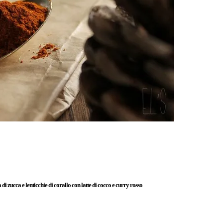
di zucca e lenticchie di corallo con latte di cocco e curry rosso