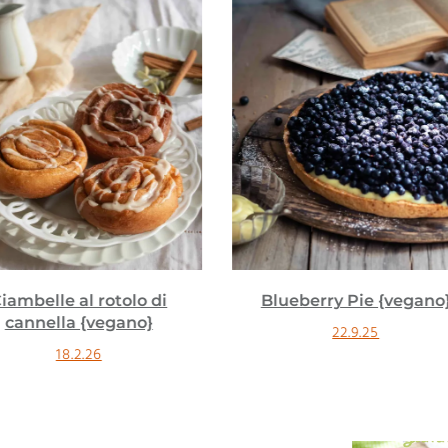
lueberry Pie {vegano}
Cookie a pistacchio d
albicocche {vegano}
22.9.25
6.8.25