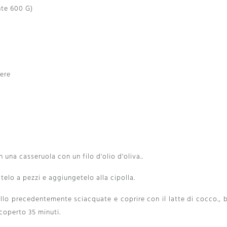
te 600 G)
vere
in una casseruola con un filo d'olio d'oliva..
atelo a pezzi e aggiungetelo alla cipolla.
allo precedentemente sciacquate e coprire con il latte di cocco., 
coperto 35 minuti.