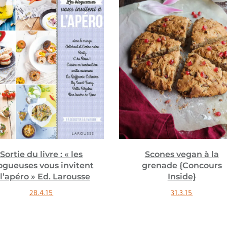
Sortie du livre : « les
Scones vegan à la
ogueuses vous invitent
grenade {Concours
 l’apéro » Ed. Larousse
Inside}
28.4.15
31.3.15