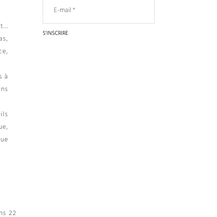
at…
as,
ce,
s à
ans
ils
ue,
que
ns 22