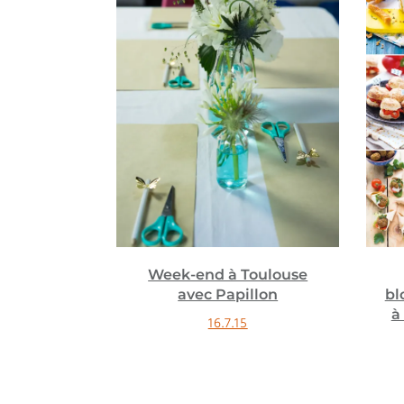
 photos
Week-end à Toulouse
garder une
avec Papillon
bl
♥
à
16.7.15