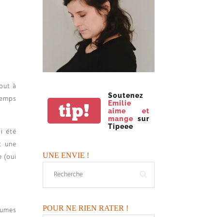
tout à
Soutenez
temps
Emilie
tip!
aime et
mange
sur
Tipeee
ai été
t une
UNE ENVIE !
 (oui
POUR NE RIEN RATER !
gumes