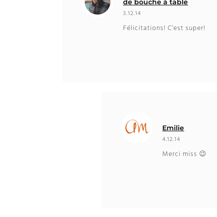
de bouche à table
3.12.14
Félicitations! C’est super!
Emilie
4.12.14
Merci miss 😉