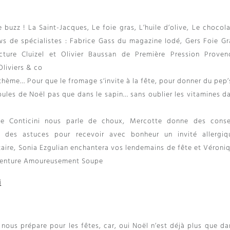
e buzz ! La Saint-Jacques, Le foie gras, L’huile d’olive, Le chocol
ws de spécialistes : Fabrice Gass du magazine Iodé, Gers Foie Gr
ture Cluizel et Olivier Baussan de Première Pression Proven
Oliviers & co
thème… Pour que le fromage s‘invite à la fête, pour donner du pep’
oules de Noël pas que dans le sapin… sans oublier les vitamines d
ppe Conticini nous parle de choux, Mercotte donne des conse
ï des astuces pour recevoir avec bonheur un invité allergiq
ntaire, Sonia Ezgulian enchantera vos lendemains de fête et Véroni
aventure Amoureusement Soupe
i
 nous prépare pour les fêtes, car, oui Noël n’est déjà plus que da