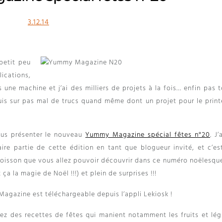
3.12.14
petit peu
ications,
 une machine et j’ai des milliers de projets à la fois… enfin pas 
suis sur pas mal de trucs quand même dont un projet pour le prin
vous présenter le nouveau
Yummy Magazine spécial fêtes n°20
. J’
re partie de cette édition en tant que blogueur invité, et c’es
poisson que vous allez pouvoir découvrir dans ce numéro noëlesque
t ça la magie de Noël !!!) et plein de surprises !!!
agazine est téléchargeable depuis l’appli Lekiosk !
z des recettes de fêtes qui manient notamment les fruits et lé