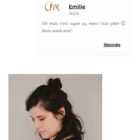
Emilie
14.8.20
Oh mais c’est super ça, merci tout plein 🙂
Beau week-end !
Répondre