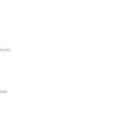
aissez
nte.