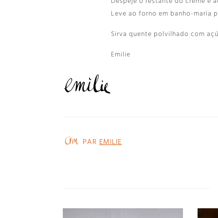
Despeje o restante do creme e a
Leve ao forno em banho-maria p
Sirva quente polvilhado com açú
Emilie
PAR
EMILIE