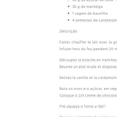
40 g de açúcar de cana +
30 g de manteiga
1 vagem de baunilha
4 sementes de cardamo
Descrição
Faites chauffer le lait avec la
infuser hors du feu pendant
20 m
Découpez la brioche en tranches
Beurrez un plat ovale et dispose
Retirez la vanille et la cardamom
Bata os ovos e o açúcar, em seg
Coloque o 2/3 creme de chocolat
Pré-aqueça o forno a 160°.