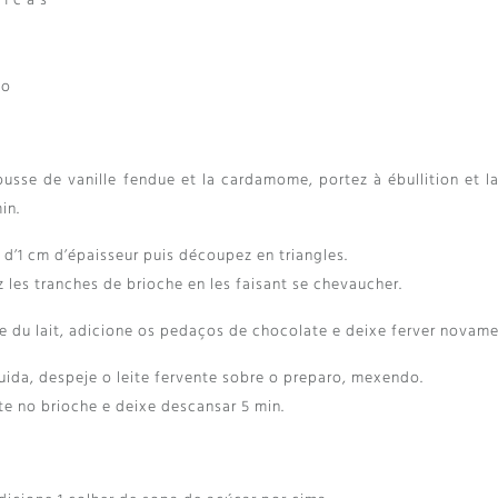
 1
c à s
mo
 gousse de vanille fendue et la cardamome
,
portez à ébullition et l
in.
 d’1 cm d’épaisseur puis découpez en triangles
.
z les tranches de brioche en les faisant se chevaucher
.
e du lait
, adicione os pedaços de chocolate e deixe ferver novame
uida, despeje o leite fervente sobre o preparo, mexendo.
e no brioche e deixe descansar 5 min.