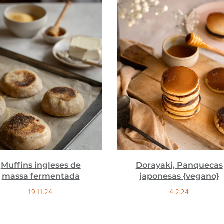
Dorayaki, Panquecas
Coroa de brioche co
japonesas {vegano}
chocolate e avelãs
{vegano}
4.2.24
6.1.24