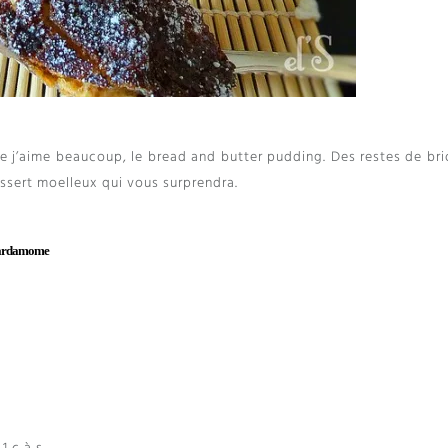
ue j’aime beaucoup
,
le bread and butter pudding
.
Des restes de br
essert moelleux qui vous surprendra
.
 cardamome