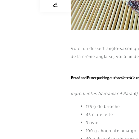
Voici un dessert anglo-saxon q
de la crème anglaise
,
voilà un d
Bread and Butter pudding au chocolat et à la
Ingredientes (derramar 4 Para 6)
175
g de brioche
45 cl de leite
3 ovos
100 g chocolate amargo