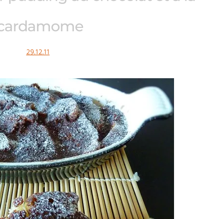
cardamome
29.12.11