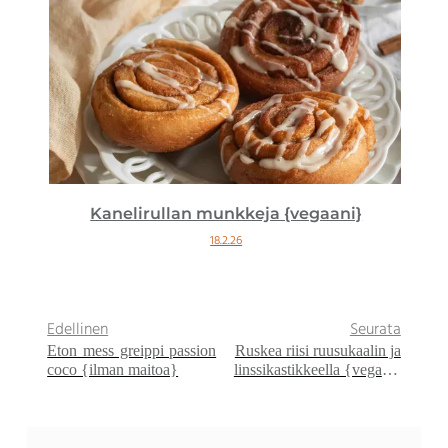
Kanelirullan munkkeja {vegaani}
18.2.26
Edellinen
Seurata
Eton mess greippi passion
Ruskea riisi ruusukaalin ja
coco {ilman maitoa}
linssikastikkeella {vegaani
– ilman gluteenia}