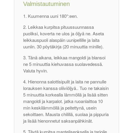
Valmistautuminen
Kuumenna uuni 180°:een.
Leikkaa kurpitsa pituussuunnassa
puoliksi, koverta ne ulos ja öljyä ne. Aseta
leikkauspuoli alaspäin uunipellille ja laita
uuniin. 30 pöytäkirja (20 minuuttia minille).
Tänä aikana, leikkaa mangoldi ja blansoi
ne 5 minuuttia kiehuvassa suolavedessä.
Valuta hyvin.
Hienonna salottisipulit ja laita ne pannulle
lorauksen kanssa oliiviöljyä.. Tuo ne takaisin
5 minuuttia korkealla lämmöllä ja lisää sitten
mangoldi ja karpalot. jatka ruoanlaittoa 10
min keskilämmöllä ja peitettynä, usein
sekoittaen. Mausta chilillä, suolaa ja pippuria
ja lisää hienonnetut saksanpähkinät.
Täytä kurpitsa manteliseoksella ja tarjoile.