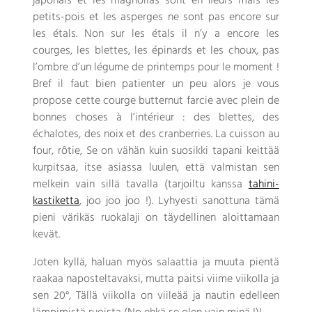
japonais et les magnolias sont en fleurs mais les
petits-pois et les asperges ne sont pas encore sur
les étals
.
Non sur les étals il n’y a encore les
courges
,
les blettes
,
les épinards et les choux
,
pas
l’ombre d’un légume de printemps pour le moment
!
Bref il faut bien patienter un peu alors je vous
propose cette courge butternut farcie avec plein de
bonnes choses à l’intérieur
:
des blettes
,
des
échalotes
,
des noix et des cranberries
.
La cuisson au
four
,
rôtie
, Se on vähän kuin suosikki tapani keittää
kurpitsaa, itse asiassa luulen, että valmistan sen
melkein vain sillä tavalla (tarjoiltu kanssa
tahini-
kastiketta
, joo joo joo !). Lyhyesti sanottuna tämä
pieni värikäs ruokalaji on täydellinen aloittamaan
kevät.
Joten kyllä, haluan myös salaattia ja muuta pientä
raakaa naposteltavaksi, mutta paitsi viime viikolla ja
sen 20°, Tällä viikolla on viileää ja nautin edelleen