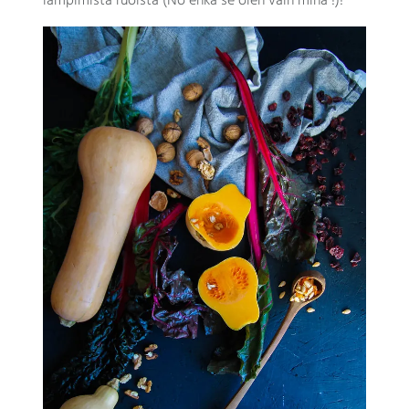
lämpimistä ruoista (No ehkä se olen vain minä !)!