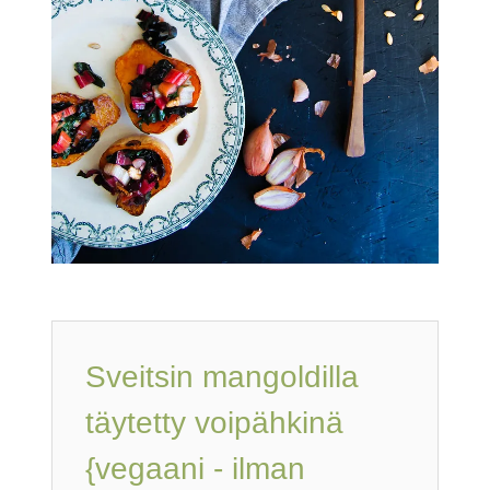
Sveitsin mangoldilla
täytetty voipähkinä
{vegaani - ilman