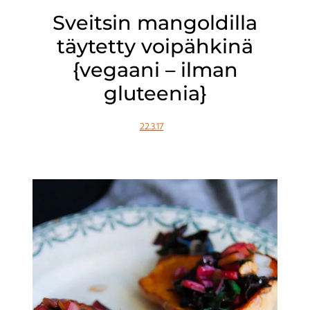
Sveitsin mangoldilla
täytetty voipähkinä
{vegaani – ilman
gluteenia}
22.3.17