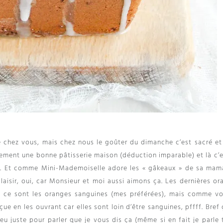
 chez vous, mais chez nous le goûter du dimanche c’est sacré et
ement une bonne pâtisserie maison (déduction imparable) et là c’e
live. Et comme Mini-Mademoiselle adore les « gâkeaux » de sa mam
laisir, oui, car Monsieur et moi aussi aimons ça. Les dernières or
us ce sont les oranges sanguines (mes préférées), mais comme vo
çue en les ouvrant car elles sont loin d’être sanguines, pffff. Bref
eu juste pour parler que je vous dis ça (même si en fait je parle 