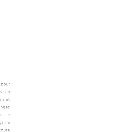
 pour
st un
an et
anges
us le
 ça ne
toute