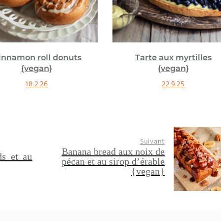
Tarte aux myrtilles
Cookies pistache abric
{vegan}
{vegan}
22.9.25
6.8.25
Suivant
Banana bread aux noix de
ds et au
pécan et au sirop d’érable
{vegan}