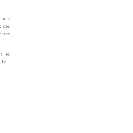
r une
z des
inutes
t les
d’ail,