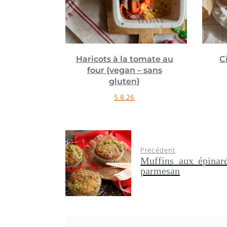
tomate au
Cinnamon roll donuts
 – sans
{vegan}
}
18.2.26
Précédent
Muffins aux épinar
parmesan