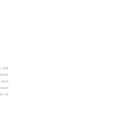
is une
 fasse
t puis
 pour
st-ce