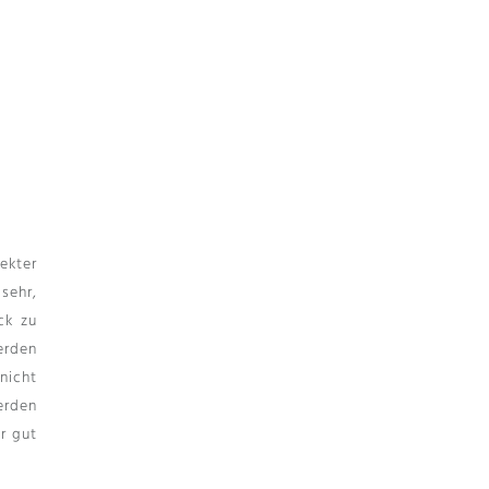
ekter
sehr,
ck zu
erden
nicht
erden
r gut