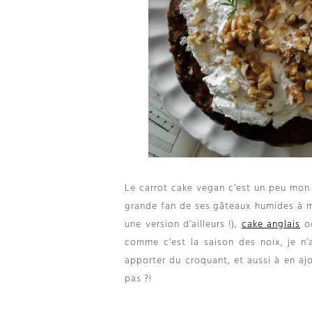
Le carrot cake vegan c’est un peu mo
grande fan de ses gâteaux humides à m
une version d’ailleurs
!),
cake anglais
o
comme c’est la saison des noix
,
je n
apporter du croquant
,
et aussi à en aj
pas
?!