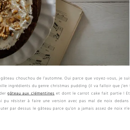
n gâteau chouchou de l’automne
.
Oui parce que voyez-vous
,
je su
ille ingrédients du genre christmas pudding
(
il va falloir que j’en
der
gâteau aux clémentines
et dont le carrot cake fait partie
!
E
’ai pu résister à faire une version avec pas mal de noix dedans
outer par dessus le gâteau parce qu’on a jamais assez de noix n’e