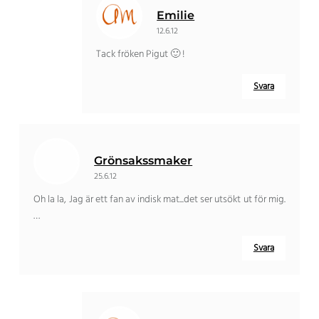
Emilie
12.6.12
Tack fröken Pigut 🙂 !
Svara
Grönsakssmaker
25.6.12
Oh la la, Jag är ett fan av indisk mat...det ser utsökt ut för mig.
…
Svara