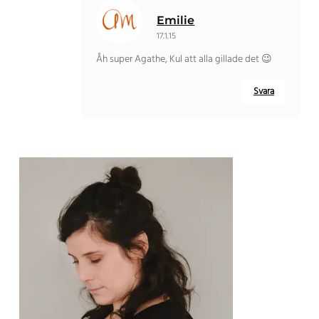
Emilie
17.1.15
Åh super Agathe, Kul att alla gillade det 😉
Svara