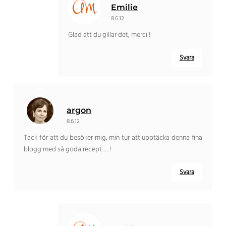
Emilie
8.6.12
Glad att du gillar det, merci !
Svara
argon
8.6.12
Tack för att du besöker mig, min tur att upptäcka denna fina
blogg med så goda recept … !
Svara