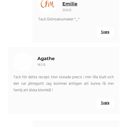
Emilie
25.6.12
Tack Grönsakssmaker *_*
Svara
Agathe
16.1.15
Tack för detta recept. Hon slutade precis i min lilla burk och
det var jättegott! Jag kommer äntligen att kunna få min
familj att älska blomkål !
Svara