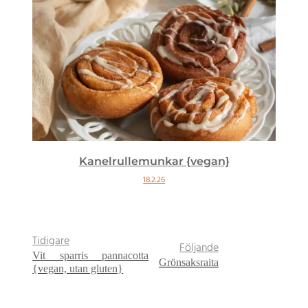
Kanelrullemunkar {vegan}
18.2.26
Tidigare
Följande
Vit sparris pannacotta
Grönsaksraita
{vegan, utan gluten}