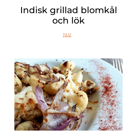
Indisk grillad blomkål
och lök
7.6.12