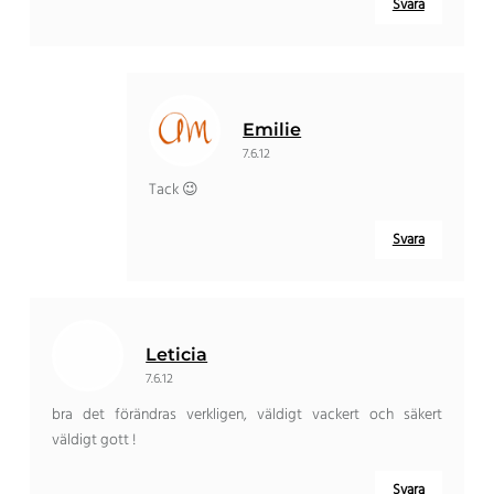
Svara
Emilie
7.6.12
Tack 😉
Svara
Leticia
7.6.12
bra det förändras verkligen, väldigt vackert och säkert
väldigt gott !
Svara