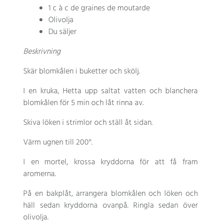
1
c à c de graines de moutarde
Olivolja
Du säljer
Beskrivning
Skär blomkålen i buketter och skölj.
I en kruka, Hetta upp saltat vatten och blanchera
blomkålen för 5 min och låt rinna av.
Skiva löken i strimlor och ställ åt sidan.
Värm ugnen till 200°.
I en mortel, krossa kryddorna för att få fram
aromerna.
På en bakplåt, arrangera blomkålen och löken och
häll sedan kryddorna ovanpå. Ringla sedan över
olivolja.