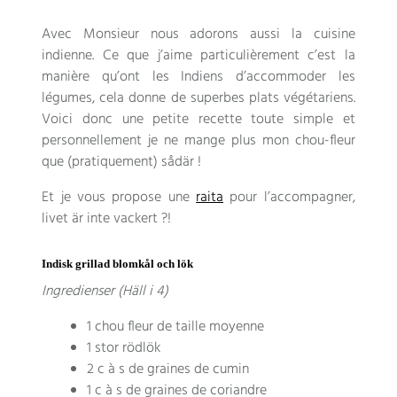
Avec Monsieur nous adorons aussi la cuisine
indienne. Ce que j’aime particulièrement c’est la
manière qu’ont les Indiens d’accommoder les
légumes
,
cela donne de superbes plats végétariens
.
Voici donc une petite recette toute simple et
personnellement je ne mange plus mon chou-fleur
que
(
pratiquement
) sådär !
Et je vous propose une
raita
pour l’accompagner
,
livet är inte vackert ?!
Indisk grillad blomkål och lök
Ingredienser (Häll i 4)
1
chou fleur de taille moyenne
1 stor rödlök
2
c à s de graines de cumin
1
c à s de graines de coriandre